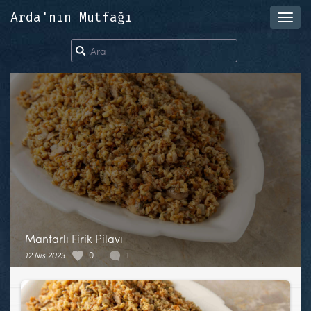
Arda'nın Mutfağı
Toggl
navig
Mantarlı Firik Pilavı
12 Nis 2023
0
1