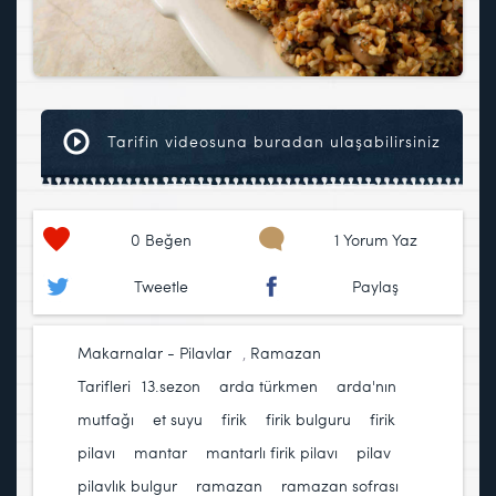
Tarifin videosuna buradan ulaşabilirsiniz
0
Beğen
1 Yorum Yaz
Tweetle
Paylaş
Makarnalar - Pilavlar
,
Ramazan
Tarifleri
13.sezon
,
arda türkmen
,
arda'nın
mutfağı
,
et suyu
,
firik
,
firik bulguru
,
firik
pilavı
,
mantar
,
mantarlı firik pilavı
,
pilav
,
pilavlık bulgur
,
ramazan
,
ramazan sofrası
,