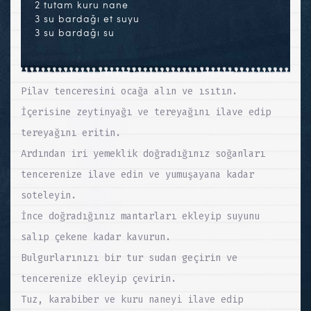
2 tutam kuru nane
3 su bardağı et suyu
3 su bardağı su
Pilav tenceresini ocağa alın ve ısıtın.
İçerisine zeytinyağı ve tereyağını ilave edip
tereyağını eritin.
Ardından iri yemeklik doğradığınız soğanları
tencerenize ilave edin ve yumuşayana kadar
soteleyin.
İnce doğradığınız mantarları ekleyip suyunu
salıp çekene kadar kavurun.
Bulgurlarınızı bir tur sudan geçirin ve
tencerenize ekleyip çevirin.
Tuz, karabiber ve kuru naneyi ilave edip