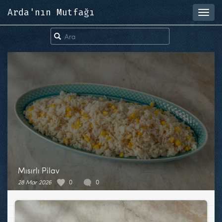
Arda'nın Mutfağı
Toggl
navig
Mısırlı Pilav
28 Mar 2026
0
0