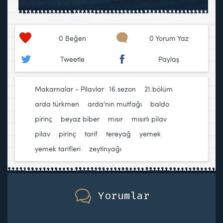
0
Beğen
0 Yorum Yaz
Tweetle
Paylaş
Makarnalar - Pilavlar
16.sezon
,
21.bölüm
,
arda türkmen
,
arda'nın mutfağı
,
baldo
pirinç
,
beyaz biber
,
mısır
,
mısırlı pilav
,
pilav
,
pirinç
,
tarif
,
tereyağ
,
yemek
,
yemek tarifleri
,
zeytinyağı
Yorumlar