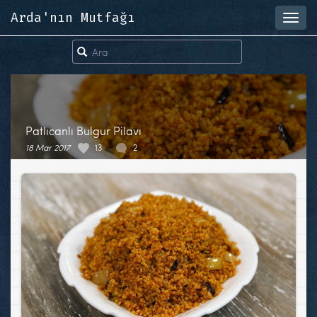
Arda'nın Mutfağı
Toggl
navig
Patlıcanlı Bulgur Pilavı
18 Mar 2017
13
2