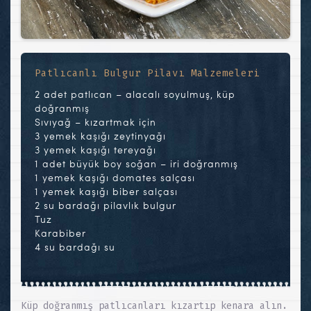
Patlıcanlı Bulgur Pilavı Malzemeleri
2 adet patlıcan – alacalı soyulmuş, küp
doğranmış
Sıvıyağ – kızartmak için
3 yemek kaşığı zeytinyağı
3 yemek kaşığı tereyağı
1 adet büyük boy soğan – iri doğranmış
1 yemek kaşığı domates salçası
1 yemek kaşığı biber salçası
2 su bardağı pilavlık bulgur
Tuz
Karabiber
4 su bardağı su
Küp doğranmış patlıcanları kızartıp kenara alın.