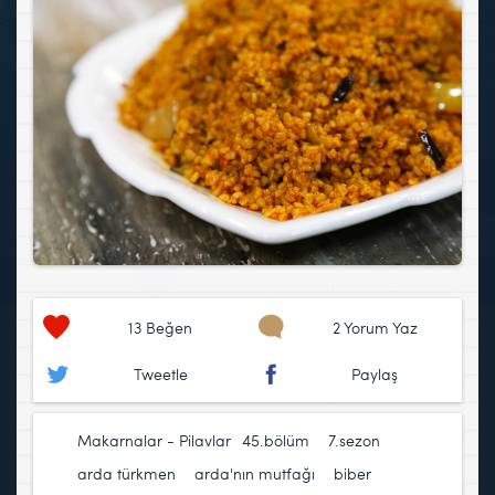
13
Beğen
2 Yorum Yaz
Tweetle
Paylaş
Makarnalar - Pilavlar
45.bölüm
,
7.sezon
,
arda türkmen
,
arda'nın mutfağı
,
biber