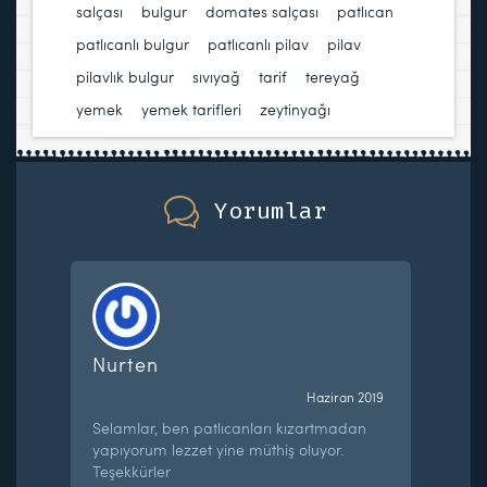
salçası
,
bulgur
,
domates salçası
,
patlıcan
,
patlıcanlı bulgur
,
patlıcanlı pilav
,
pilav
,
pilavlık bulgur
,
sıvıyağ
,
tarif
,
tereyağ
,
yemek
,
yemek tarifleri
,
zeytinyağı
Yorumlar
Nurten
Haziran 2019
Selamlar, ben patlıcanları kızartmadan
yapıyorum lezzet yine müthiş oluyor.
Teşekkürler