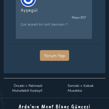
Ayşegül
Mayıs 2017
Çok lezzetli bir tarif denicem ?
Yorum Yap
Önceki
<
Pekmezli
Sonraki
>
Kabak
Muhallebili Kadayıf
Musakka
Arda'nın Mont Blanc Güncesi