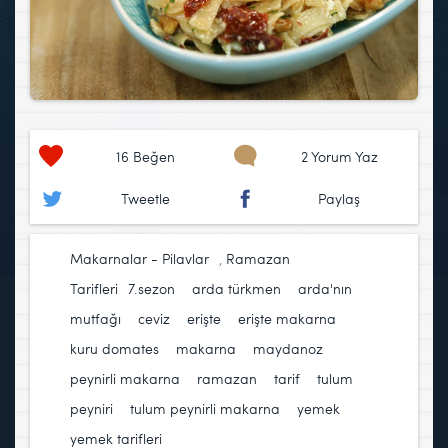
16
Beğen
2 Yorum Yaz
Tweetle
Paylaş
Makarnalar - Pilavlar
,
Ramazan
Tarifleri
7.sezon
,
arda türkmen
,
arda'nın
mutfağı
,
ceviz
,
erişte
,
erişte makarna
,
kuru domates
,
makarna
,
maydanoz
,
peynirli makarna
,
ramazan
,
tarif
,
tulum
peyniri
,
tulum peynirli makarna
,
yemek
,
yemek tarifleri