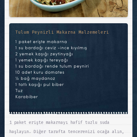
Tulum Peynirli Makarna Malzemeleri
1 paket erişte makarna
1 su bardağı ceviz -ince kıyılmış
2 yemek kaşığı zeytinyağı
1 yemek kaşığı tereyağı
1 su bardağı rende tulum peyniri
10 adet kuru domates
½ bağ maydanoz
1 tatlı kaşığı pul biber
Tuz
Karabiber
1 paket erişte makarnayı hafif tuzlu suda
haşlayın. Diğer tarafta tencerenizi ocağa alın,