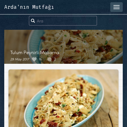
Arda'nın Mutfağı
Toggl
navig
Tulum Peynirli Makarna
29 May 2017
16
2