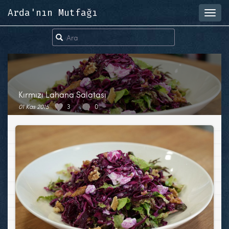
Arda'nın Mutfağı
Toggl
navig
Kırmızı Lahana Salatası
01 Kas 2015
3
0