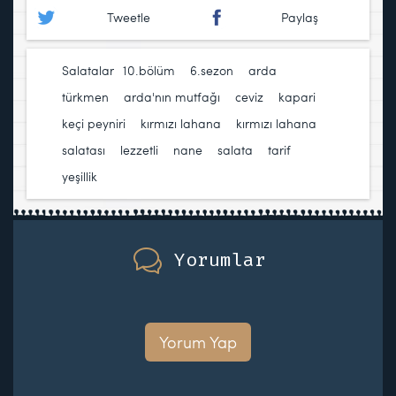
Tweetle
Paylaş
Salatalar
10.bölüm
,
6.sezon
,
arda
türkmen
,
arda'nın mutfağı
,
ceviz
,
kapari
,
keçi peyniri
,
kırmızı lahana
,
kırmızı lahana
salatası
,
lezzetli
,
nane
,
salata
,
tarif
,
yeşillik
Yorumlar
Yorum Yap