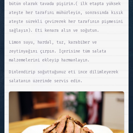
bütün olarak tavada pişirin.( ilk etapta yüksek
ateşte her tarafını mühürleyin, sonrasında kısık
ateşte sürekli çevirerek her tarafının pişmesini
sağlayın). Eti kenara alın ve soğutun.
Limon suyu, hardal, tuz, karabiber ve
zeytinyağını çırpın. İçerisine tüm salata
malzemelerini ekleyip harmanlayın.
Dinlendirip soğuttuğunuz eti ince dilimleyerek
salatanın üzerinde servis edin.