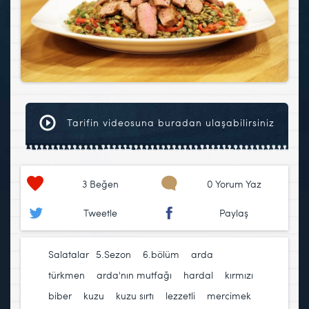
Tarifin videosuna buradan ulaşabilirsiniz
3
Beğen
0 Yorum Yaz
Tweetle
Paylaş
Salatalar
5.Sezon
,
6.bölüm
,
arda
türkmen
,
arda'nın mutfağı
,
hardal
,
kırmızı
biber
,
kuzu
,
kuzu sırtı
,
lezzetli
,
mercimek
,