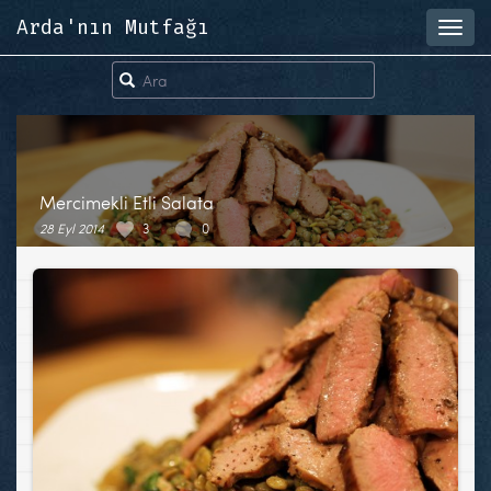
Arda'nın Mutfağı
Toggl
navig
Mercimekli Etli Salata
28 Eyl 2014
3
0