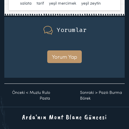
salata
,
tarif
,
yeşil mercimek
,
yeşil zeytin
Yorumlar
Yorum Yap
Önceki
<
Muzlu Rulo
Sonraki
>
Pazılı Burma
Pasta
Börek
Arda'nın Mont Blanc Güncesi