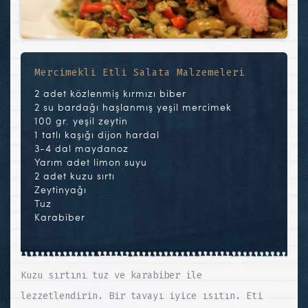
Mercimekli Etli Salata Malzemeleri
2 adet közlenmiş kırmızı biber
2 su bardağı haşlanmış yeşil mercimek
100 gr. yeşil zeytin
1 tatlı kaşığı dijon hardal
3-4 dal maydanoz
Yarım adet limon suyu
2 adet kuzu sırtı
Zeytinyağı
Tuz
Karabiber
Kuzu sırtını tuz ve karabiber ile
lezzetlendirin. Bir tavayı iyice ısıtın. Eti