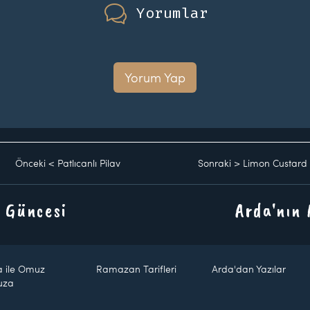
Yorumlar
Yorum Yap
Önceki
<
Patlıcanlı Pilav
Sonraki
>
Limon Custard 
 Güncesi
Arda'nın
a ile Omuz
Ramazan Tarifleri
Arda'dan Yazılar
uza