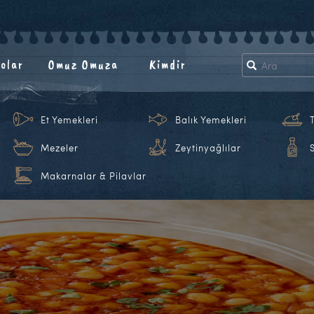
olar
Omuz Omuza
Kimdir
Et Yemekleri
Balık Yemekleri
Mezeler
Zeytinyağlılar
Makarnalar & Pilavlar