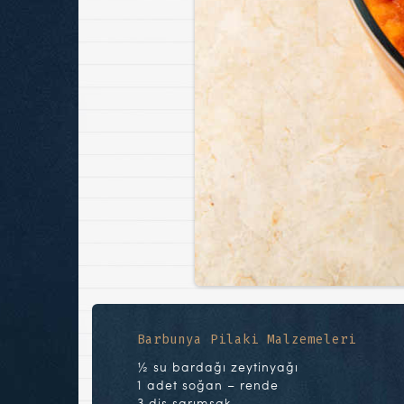
Barbunya Pilaki Malzemeleri
½ su bardağı zeytinyağı
1 adet soğan – rende
3 diş sarımsak