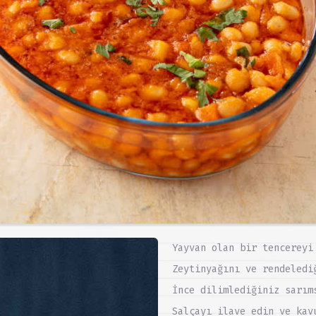
Yayvan olan bir tencereyi
Zeytinyağını ve rendeledi
İnce dilimlediğiniz sarım
Salçayı ilave edin ve kav