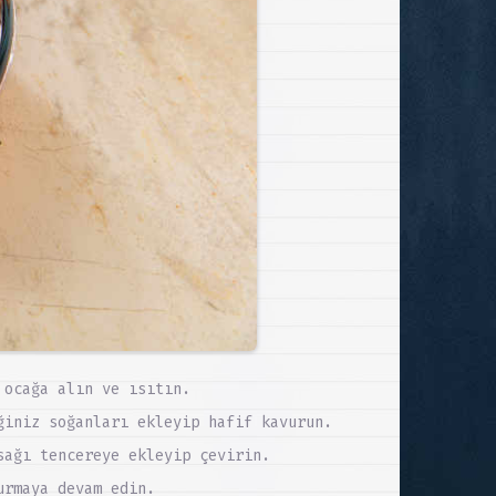
 ocağa alın ve ısıtın.
ğiniz soğanları ekleyip hafif kavurun.
sağı tencereye ekleyip çevirin.
urmaya devam edin.