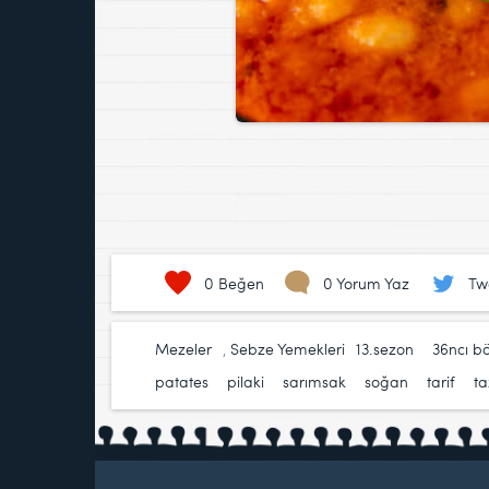
0
Beğen
0 Yorum Yaz
Tw
Mezeler
,
Sebze Yemekleri
13.sezon
,
36ncı b
patates
,
pilaki
,
sarımsak
,
soğan
,
tarif
,
t