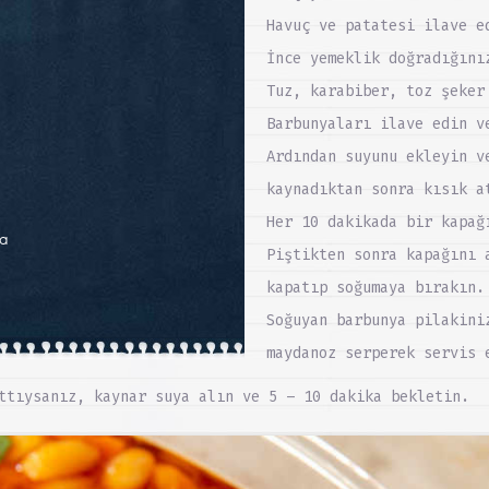
Havuç ve patatesi ilave e
İnce yemeklik doğradığını
Tuz, karabiber, toz şeker
Barbunyaları ilave edin v
Ardından suyunu ekleyin v
kaynadıktan sonra kısık a
Her 10 dakikada bir kapağ
ra
Piştikten sonra kapağını 
kapatıp soğumaya bırakın.
Soğuyan barbunya pilakini
maydanoz serperek servis 
ttıysanız, kaynar suya alın ve 5 – 10 dakika bekletin.