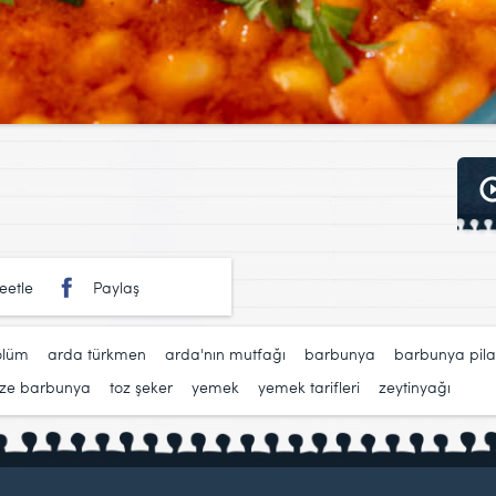
eetle
Paylaş
ölüm
,
arda türkmen
,
arda'nın mutfağı
,
barbunya
,
barbunya pila
aze barbunya
,
toz şeker
,
yemek
,
yemek tarifleri
,
zeytinyağı