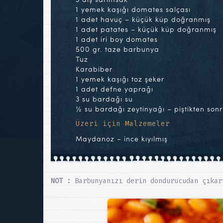
1 yemek kaşığı domates salçası
1 adet havuç – küçük küp doğranmış
1 adet patates – küçük küp doğranmış
1 adet iri boy domates
500 gr. taze barbunya
Tuz
Karabiber
1 yemek kaşığı toz şeker
1 adet defne yaprağı
3 su bardağı su
½ su bardağı zeytinyağı – piştikten son
Üzeri için Malzemeler
Maydanoz – ince kıyılmış
NOT :
Barbunyanızı derin dondurucudan çıkar