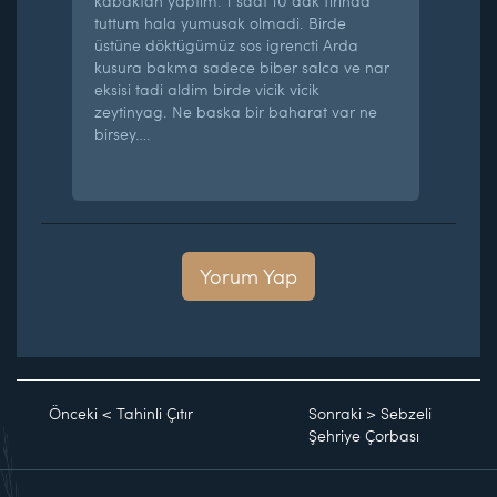
kabaktan yaptim. 1 saat 10 dak firinda
tuttum hala yumusak olmadi. Birde
üstüne döktügümüz sos igrencti Arda
kusura bakma sadece biber salca ve nar
eksisi tadi aldim birde vicik vicik
zeytinyag. Ne baska bir baharat var ne
birsey….
Yorum Yap
Önceki
<
Tahinli Çıtır
Sonraki
>
Sebzeli
Şehriye Çorbası