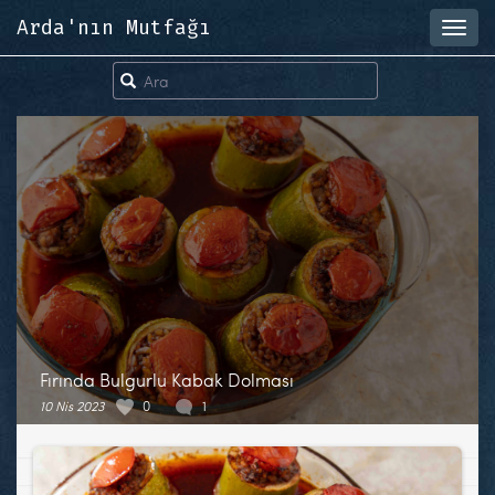
Arda'nın Mutfağı
Toggl
navig
Fırında Bulgurlu Kabak Dolması
10 Nis 2023
0
1