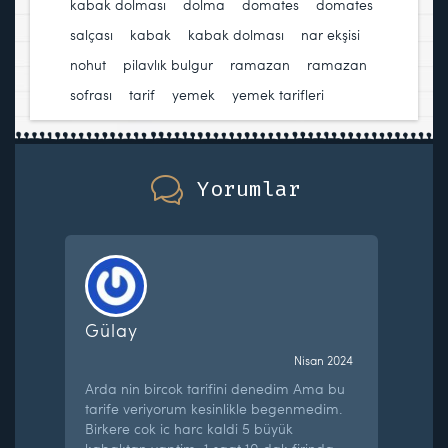
kabak dolması
,
dolma
,
domates
,
domates
salçası
,
kabak
,
kabak dolması
,
nar ekşisi
,
nohut
,
pilavlık bulgur
,
ramazan
,
ramazan
sofrası
,
tarif
,
yemek
,
yemek tarifleri
Yorumlar
Gülay
Nisan 2024
Arda nin bircok tarifini denedim Ama bu
tarife veriyorum kesinlikle begenmedim.
Birkere cok ic harc kaldi 5 büyük