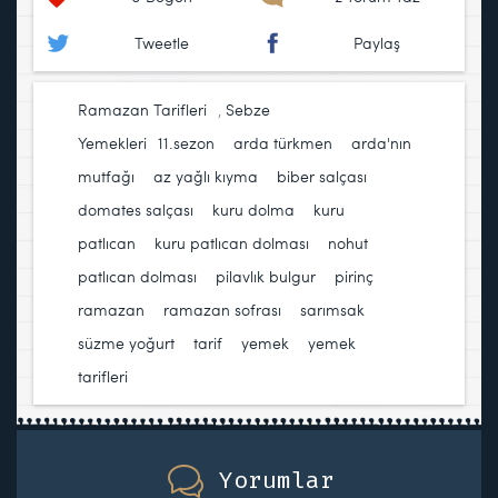
Tweetle
Paylaş
Ramazan Tarifleri
,
Sebze
Yemekleri
11.sezon
,
arda türkmen
,
arda'nın
mutfağı
,
az yağlı kıyma
,
biber salçası
,
domates salçası
,
kuru dolma
,
kuru
patlıcan
,
kuru patlıcan dolması
,
nohut
,
patlıcan dolması
,
pilavlık bulgur
,
pirinç
,
ramazan
,
ramazan sofrası
,
sarımsak
,
süzme yoğurt
,
tarif
,
yemek
,
yemek
tarifleri
Yorumlar