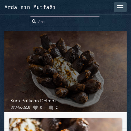
Arda'nın Mutfağı
Toggl
navig
Kuru Patlıcan Dolması
03 May 2021
0
2