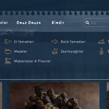
olar
Omuz Omuza
Kimdir
Et Yemekleri
Balık Yemekleri
Mezeler
Zeytinyağlılar
Makarnalar & Pilavlar