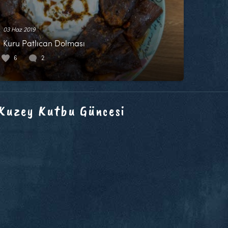
03 Haz 2019
Kuru Patlıcan Dolması
6
2
 Kuzey Kutbu Güncesi