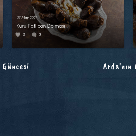
03 May 2021
Kuru Patlıcan Dolması
0
2
 Güncesi
Arda'nın