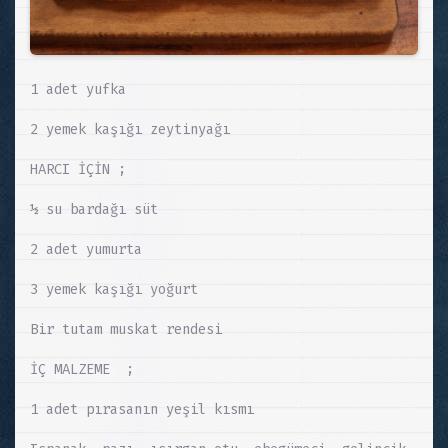
1 adet yufka
2 yemek kaşığı zeytinyağı
HARCI İÇİN ;
½ su bardağı süt
2 adet yumurta
3 yemek kaşığı yoğurt
Bir tutam muskat rendesi
İÇ MALZEME ;
1 adet pırasanın yeşil kısmı