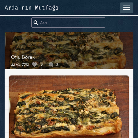
Arda'nın Mutfağı
Toggl
navig
Otlu Börek
22 Nis 2012
16
3