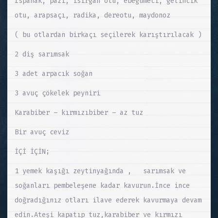
Ispanak, pazı, ısırgan otu, ebegümeci, gelincik
otu, arapsaçı, radika, dereotu, maydonoz
( bu otlardan birkaçı seçilerek karıştırılacak )
2 diş sarımsak
3 adet arpacık soğan
3 avuç çökelek peyniri
Karabiber – kırmızıbiber – az tuz
Bir avuç ceviz
İÇİ İÇİN;
1 yemek kaşığı zeytinyağında , sarımsak ve
soğanları pembeleşene kadar kavurun.İnce ince
doğradığınız otları ilave ederek kavurmaya devam
edin.Ateşi kapatıp tuz,karabiber ve kırmızı