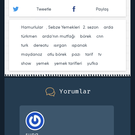
Tweetle
Paylaş
Hamurlular
,
Sebze Yemekleri
2. sezon
,
arda
türkmen
,
arda'nın mutfağı
,
börek
,
cnn
turk
,
dereotu
,
ısırgan
,
ıspanak
,
maydanoz
,
otlu börek
,
pazı
,
tarif
,
tv
show
,
yemek
,
yemek tarifleri
,
yufka
Yorumlar
suna