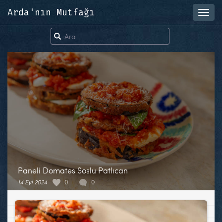
Arda'nın Mutfağı
Toggl
navig
Paneli Domates Soslu Patlıcan
14 Eyl 2024
0
0