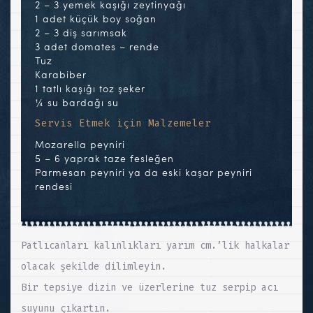
2 – 3 yemek kaşığı zeytinyağı
1 adet küçük boy soğan
2 – 3 diş sarımsak
3 adet domates – rende
Tuz
Karabiber
1 tatlı kaşığı toz şeker
¼ su bardağı su
Servis Etmek için Malzemeler
Mozarella peyniri
5 – 6 yaprak taze fesleğen
Parmesan peyniri ya da eski kaşar peyniri
rendesi
Patlıcanları kalınlıkları yarım cm.’lik halkalar
olacak şekilde dilimleyin.
Bir tepsiye dizin ve üzerlerine tuz serpip acı
suyunu çıkartın.