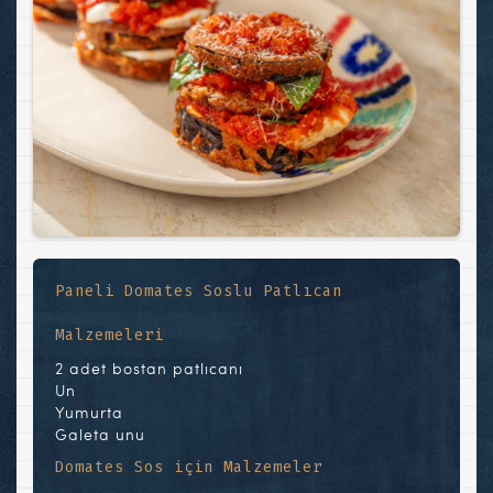
Paneli Domates Soslu Patlıcan
Malzemeleri
2 adet bostan patlıcanı
Un
Yumurta
Galeta unu
Domates Sos için Malzemeler