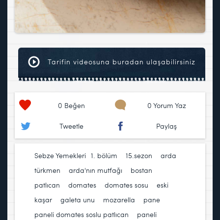
Tarifin videosuna buradan ulaşabilirsiniz
0
Beğen
0 Yorum Yaz
Tweetle
Paylaş
Sebze Yemekleri
1. bölüm
,
15.sezon
,
arda
türkmen
,
arda'nın mutfağı
,
bostan
patlıcan
,
domates
,
domates sosu
,
eski
kaşar
,
galeta unu
,
mozarella
,
pane
,
paneli domates soslu patlıcan
,
paneli