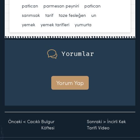
patlıcan
,
parmesan peyniri
,
patlıcan
,
sarımsak
,
tarif
,
taze fesleğen
,
un
,
yemek
,
yemek tarifleri
,
yumurta
Yorumlar
Yorum Yap
Önceki
<
Cacıklı Bulgur
Sonraki
>
İncirli Kek
Köftesi
Tarifi Video