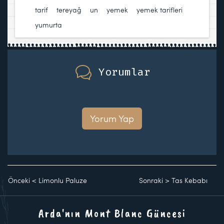
tarif
,
tereyağ
,
un
,
yemek
,
yemek tarifleri
,
yumurta
Yorumlar
Yorum Yap
Önceki
<
Limonlu Paluze
Sonraki
>
Tas Kebabı
Arda'nın Mont Blanc Güncesi