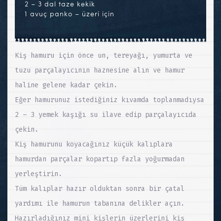
2 – 3 dal taze kekik
1 avuç panko – üzeri için
Kiş hamuru için önce un, tereyağı, yumurta ve
tuzu parçalayıcının haznesine alın ve hamur
haline gelene kadar çekin.
Eğer hamurunuz istediğiniz kıvamda toplanmadıysa
2 – 3 yemek kaşığı su ilave edip parçalayıcıda
çekin.
Kiş hamurunu koyacağınız küçük kalıplara
hamurdan parçalar kopartıp fazla yoğurmadan
yerleştirin.
Tüm kalıplar hazır olduktan sonra bir çatal
yardımı ile hamurun tabanına delikler açın.
Hazırladığınız mini kişlerin üzerlerini kiş