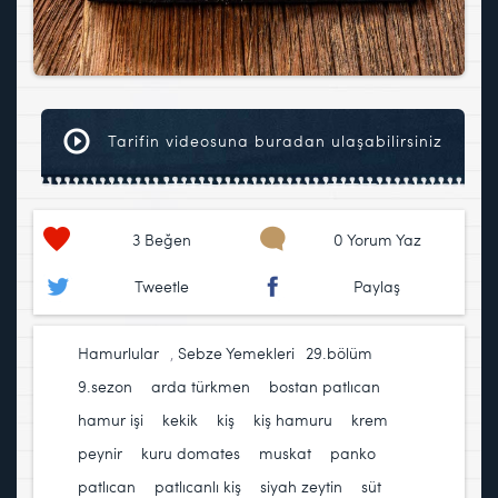
Tarifin videosuna buradan ulaşabilirsiniz
3
Beğen
0 Yorum Yaz
Tweetle
Paylaş
Hamurlular
,
Sebze Yemekleri
29.bölüm
,
9.sezon
,
arda türkmen
,
bostan patlıcan
,
hamur işi
,
kekik
,
kiş
,
kiş hamuru
,
krem
peynir
,
kuru domates
,
muskat
,
panko
,
patlıcan
,
patlıcanlı kiş
,
siyah zeytin
,
süt
,