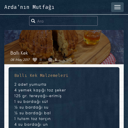
Arda'nın Mutfağı
Toggl
navig
Ballı Kek
06 May 2017
11
6
Ballı Kek Malzemeleri
2 adet yumurta
4 yemek kaşığı toz şeker
125 gr. tereyağı-erimiş
1 su bardağı süt
½ su bardağı su
½ su bardağı bal
1 tutam toz tarçın
4 su bardağı un