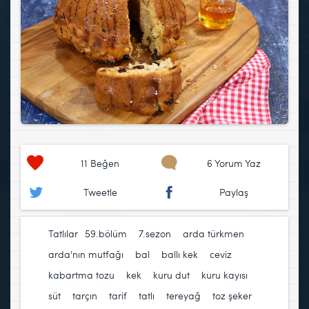
11
Beğen
6 Yorum Yaz
Tweetle
Paylaş
Tatlılar
59.bölüm
,
7.sezon
,
arda türkmen
,
arda'nın mutfağı
,
bal
,
ballı kek
,
ceviz
,
kabartma tozu
,
kek
,
kuru dut
,
kuru kayısı
,
süt
,
tarçın
,
tarif
,
tatlı
,
tereyağ
,
toz şeker
,