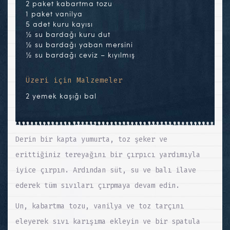
2 paket kabartma tozu
1 paket vanilya
5 adet kuru kayısı
½ su bardağı kuru dut
½ su bardağı yaban mersini
½ su bardağı ceviz – kıyılmış
Üzeri için Malzemeler
2 yemek kaşığı bal
Derin bir kapta yumurta, toz şeker ve
erittiğiniz tereyağını bir çırpıcı yardımıyla
iyice çırpın. Ardından süt, su ve balı ilave
ederek tüm sıvıları çırpmaya devam edin.
Un, kabartma tozu, vanilya ve toz tarçını
eleyerek sıvı karışıma ekleyin ve bir spatula