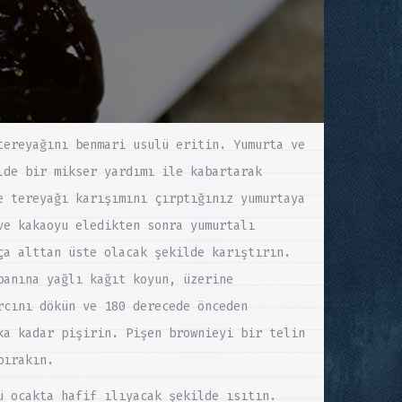
tereyağını benmari usulü eritin. Yumurta ve
lde bir mikser yardımı ile kabartarak
e tereyağı karışımını çırptığınız yumurtaya
ve kakaoyu eledikten sonra yumurtalı
ça alttan üste olacak şekilde karıştırın.
banına yağlı kağıt koyun, üzerine
rcını dökün ve 180 derecede önceden
ka kadar pişirin. Pişen brownieyi bir telin
bırakın.
ü ocakta hafif ılıyacak şekilde ısıtın.