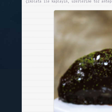
çikolata ile kaplayın, üzerlerine toz antep