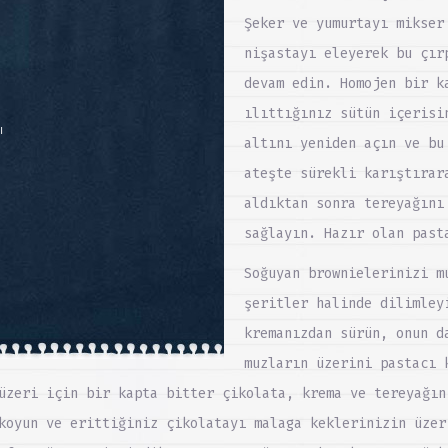
Şeker ve yumurtayı mikser
nişastayı eleyerek bu çır
devam edin. Homojen bir k
ılıttığınız sütün içerisi
ı
altını yeniden açın ve bu
ateşte sürekli karıştırar
aldıktan sonra tereyağını
sağlayın. Hazır olan past
Soğuyan brownielerinizi m
şeritler halinde dilimley
kremanızdan sürün, onun d
muzların üzerini pastacı 
üzeri için bir kapta bitter çikolata, krema ve tereyağın
koyun ve erittiğiniz çikolatayı malaga keklerinizin üzer