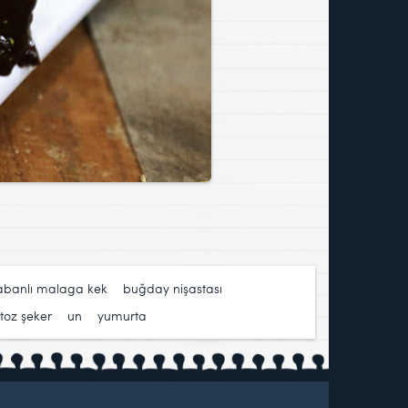
abanlı malaga kek
,
buğday nişastası
,
toz şeker
,
un
,
yumurta