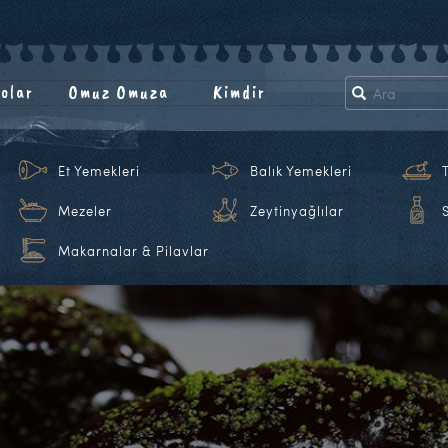
olar
Omuz Omuza
Kimdir
Et Yemekleri
Balık Yemekleri
Mezeler
Zeytinyağlılar
Makarnalar & Pilavlar