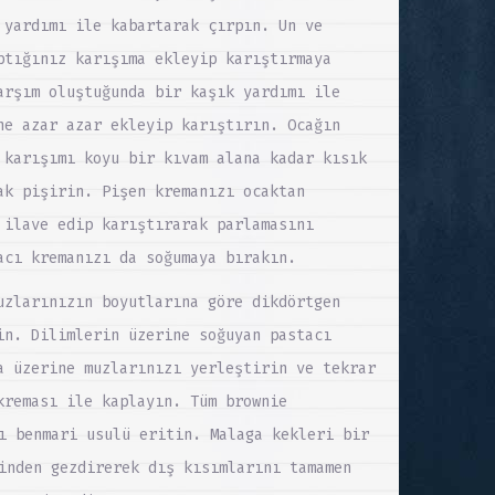
 yardımı ile kabartarak çırpın. Un ve
ptığınız karışıma ekleyip karıştırmaya
arşım oluştuğunda bir kaşık yardımı ile
ne azar azar ekleyip karıştırın. Ocağın
 karışımı koyu bir kıvam alana kadar kısık
ak pişirin. Pişen kremanızı ocaktan
 ilave edip karıştırarak parlamasını
acı kremanızı da soğumaya bırakın.
uzlarınızın boyutlarına göre dikdörtgen
in. Dilimlerin üzerine soğuyan pastacı
a üzerine muzlarınızı yerleştirin ve tekrar
kreması ile kaplayın. Tüm brownie
ı benmari usulü eritin. Malaga kekleri bir
inden gezdirerek dış kısımlarını tamamen