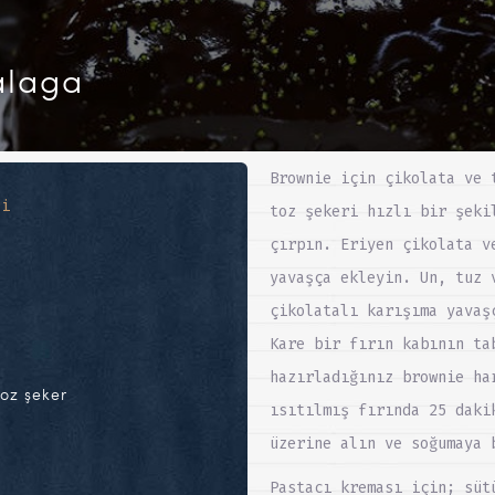
alaga
Brownie için çikolata ve 
ri
toz şekeri hızlı bir şeki
çırpın. Eriyen çikolata v
yavaşça ekleyin. Un, tuz 
çikolatalı karışıma yavaş
Kare bir fırın kabının ta
hazırladığınız brownie ha
toz şeker
ısıtılmış fırında 25 daki
üzerine alın ve soğumaya 
Pastacı kreması için; süt