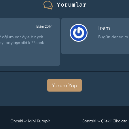
Yorumlar
Ekim 2017
İrem
2 oğlum var öyle bir yok
Bugün denedim en
aneyi paylaşabildik ??cook
Yorum Yap
Önceki
<
Mini Kumpir
Sonraki
>
Çilekli Çikolata