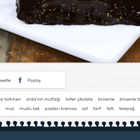
eetle
Paylaş
da türkmen
,
arda'nın mutfağı
,
bitter çikolata
,
brownie
,
brownie t
,
muz
,
muzlu kek
,
pastacı kreması
,
süt
,
tarif
,
tatlı
,
tereyağ
,