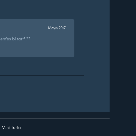
Mayıs 2017
fes bi tarif ??
lı Mini Turta