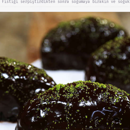
 fıstığı serpiştirdikten sonra soğumaya bırakın ve soğuk