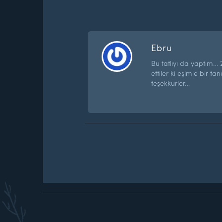
Ebru
Bu tatlıyı da yaptım… 
ettiler ki eşimle bir t
teşekkürler…