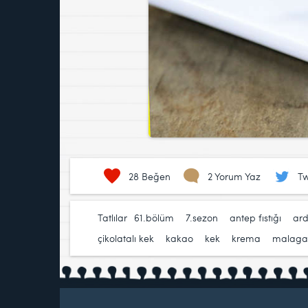
28
Beğen
2 Yorum Yaz
Tw
Tatlılar
61.bölüm
,
7.sezon
,
antep fıstığı
,
ar
çikolatalı kek
,
kakao
,
kek
,
krema
,
malaga