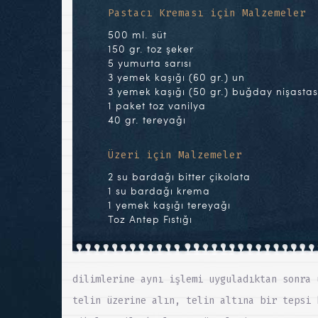
Pastacı Kreması için Malzemeler
500 ml. süt
150 gr. toz şeker
5 yumurta sarısı
3 yemek kaşığı (60 gr.) un
3 yemek kaşığı (50 gr.) buğday nişastas
1 paket toz vanilya
40 gr. tereyağı
Üzeri için Malzemeler
2 su bardağı bitter çikolata
1 su bardağı krema
1 yemek kaşığı tereyağı
Toz Antep Fıstığı
dilimlerine aynı işlemi uyguladıktan sonra 
telin üzerine alın, telin altına bir tepsi 