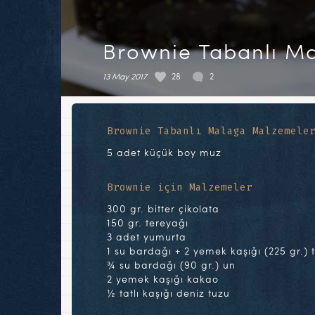
Brownie Tabanlı M
13 May 2017
28
2
Brownie Tabanlı Malaga Malzemele
5 adet küçük boy muz
Brownie için Malzemeler
300 gr. bitter çikolata
150 gr. tereyağı
3 adet yumurta
1 su bardağı + 2 yemek kaşığı (225 gr.) 
¾ su bardağı (90 gr.) un
2 yemek kaşığı kakao
½ tatlı kaşığı deniz tuzu