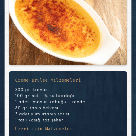
Creme Brulee Malzemeleri
300 gr. krema
100 gr. süt – ¾ su bardağı
1 adet limonun kabuğu – rende
80 gr. tahin helvası
3 adet yumurtanın sarısı
1 tatlı kaşığı toz şeker
Üzeri için Malzemeler