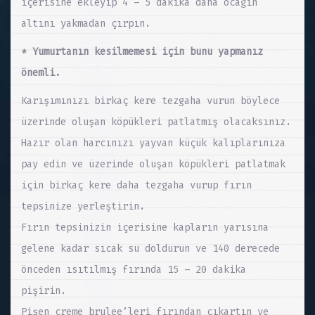
içerisine ekleyip 4 – 5 dakika daha ocağın
altını yakmadan çırpın.
* Yumurtanın kesilmemesi için bunu yapmanız
önemli.
Karışımınızı birkaç kere tezgaha vurun böylece
üzerinde oluşan köpükleri patlatmış olacaksınız.
Hazır olan harcınızı yayvan küçük kalıplarınıza
pay edin ve üzerinde oluşan köpükleri patlatmak
için birkaç kere daha tezgaha vurup fırın
tepsinize yerleştirin.
Fırın tepsinizin içerisine kapların yarısına
gelene kadar sıcak su doldurun ve 140 derecede
önceden ısıtılmış fırında 15 – 20 dakika
pişirin.
Pişen creme brulee’leri fırından çıkartın ve