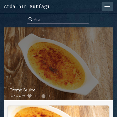
Arda'nın Mutfağı
Toggl
navig
Creme Brulee
30 Eki 2021
0
0