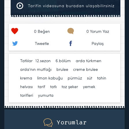
Tarifin videosuna buradan ulaşabilirsiniz
0
Beğen
0 Yorum Yaz
Tweetle
Paylaş
Tatlılar
12.sezon
,
6.bölüm
,
arda türkmen
,
arda'nın mutfağı
,
brulee
,
creme brulee
,
krema
,
limon kabuğu
,
pürmüz
,
süt
,
tahin
helvası
,
tarif
,
tatlı
,
toz şeker
,
yemek
tarifleri
,
yumurta
Yorumlar