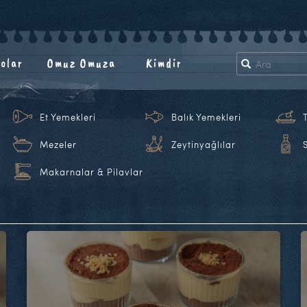
olar
Omuz Omuza
Kimdir
Et Yemekleri
Balık Yemekleri
Mezeler
Zeytinyağlılar
Makarnalar & Pilavlar