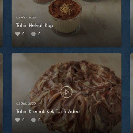
02 Mar 2025
Tahin Helvalı Kup
0
0
03 Şub 2025
Tahin Kremalı Kek Tarifi Video
0
0