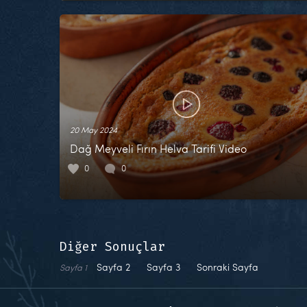
20 May 2024
Dağ Meyveli Fırın Helva Tarifi Video
0
0
Diğer Sonuçlar
Sayfa
2
Sayfa
3
Sonraki Sayfa
Sayfa
1