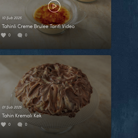
10 Şub 2025
Tahinli Creme Brulee Tarifi Video
0
0
01 Şub 2025
Tahin Kremalı Kek
0
0