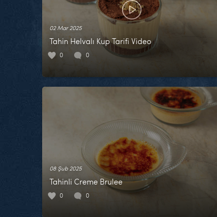
02 Mar 2025
Tahin Helvalı Kup Tarifi Video
0
0
08 Şub 2025
Tahinli Creme Brulee
0
0