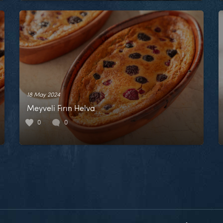
18 May 2024
Meyveli Fırın Helva
0
0