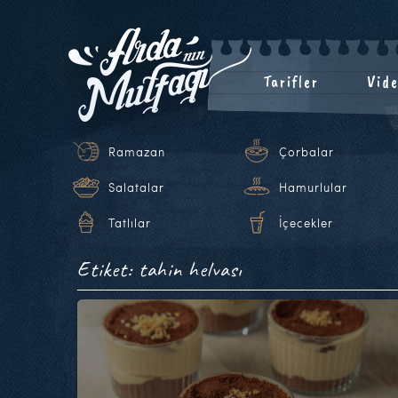
Tarifler
Vide
Ramazan
Çorbalar
Salatalar
Hamurlular
Tatlılar
İçecekler
Etiket: tahin helvası