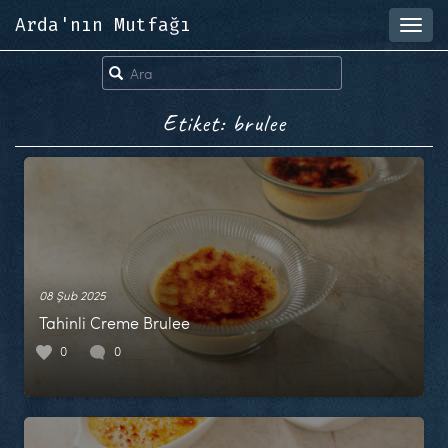
Arda'nın Mutfağı
Toggl
navig
Etiket: brulee
08 Şub 2025
Tahinli Creme Brulee
0
0