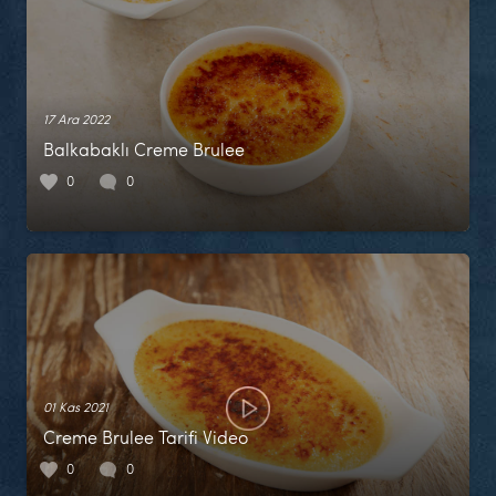
17 Ara 2022
Balkabaklı Creme Brulee
0
0
01 Kas 2021
Creme Brulee Tarifi Video
0
0