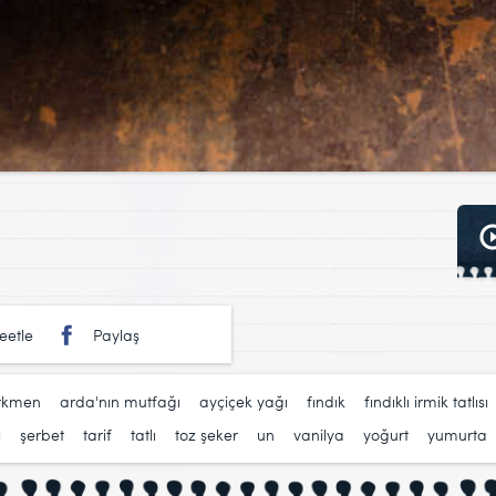
eetle
Paylaş
rkmen
,
arda'nın mutfağı
,
ayçiçek yağı
,
fındık
,
fındıklı irmik tatlısı
ı
,
şerbet
,
tarif
,
tatlı
,
toz şeker
,
un
,
vanilya
,
yoğurt
,
yumurta