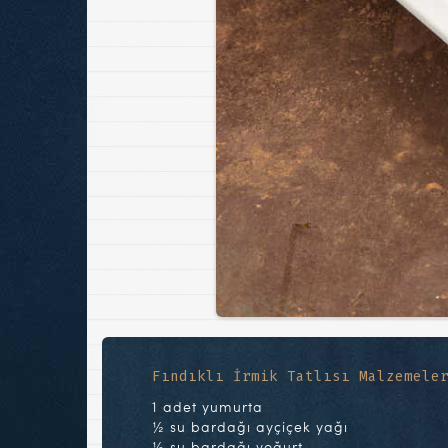
Fındıklı İrmik Tatlısı Malzemele
1 adet yumurta
½ su bardağı ayçiçek yağı
½ su bardağı yoğurt