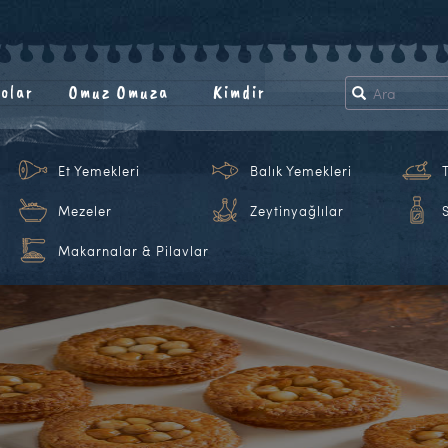
olar
Omuz Omuza
Kimdir
Et Yemekleri
Balık Yemekleri
Mezeler
Zeytinyağlılar
Makarnalar & Pilavlar