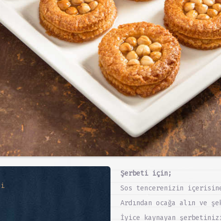
Şerbeti için;
ri
Sos tencerenizin içerisin
Ardından ocağa alın ve şe
İyice kaynayan şerbetiniz