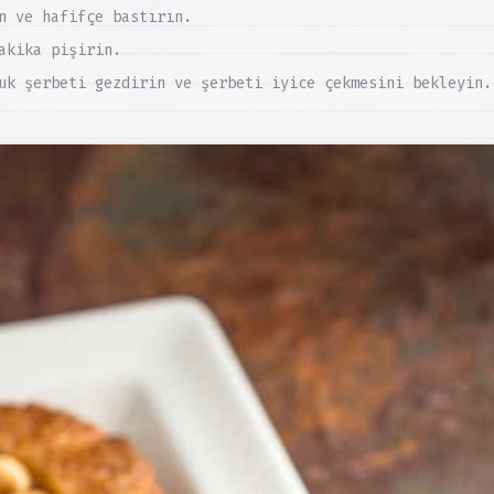
n ve hafifçe bastırın.
akika pişirin.
uk şerbeti gezdirin ve şerbeti iyice çekmesini bekleyin.