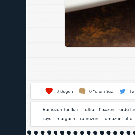
0
Beğen
0 Yorum Yaz
Tw
Ramazan Tarifleri
,
Tatlılar
11.sezon
,
arda tü
suyu
,
margarin
,
ramazan
,
ramazan sofras