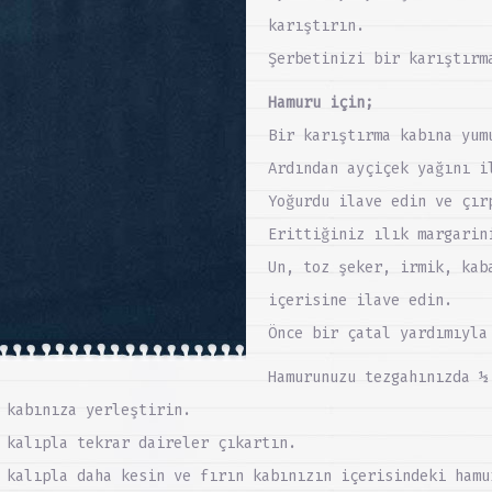
karıştırın.
Şerbetinizi bir karıştırm
Hamuru için;
Bir karıştırma kabına yum
Ardından ayçiçek yağını i
Yoğurdu ilave edin ve çır
Erittiğiniz ılık margarin
Un, toz şeker, irmik, kab
içerisine ilave edin.
Önce bir çatal yardımıyla
Hamurunuzu tezgahınızda ½
 kabınıza yerleştirin.
 kalıpla tekrar daireler çıkartın.
 kalıpla daha kesin ve fırın kabınızın içerisindeki hamu