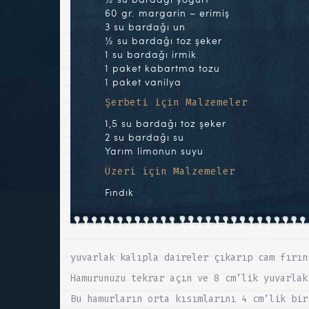
60 gr. margarin – erimiş
3 su bardağı un
½ su bardağı toz şeker
1 su bardağı irmik
1 paket kabartma tozu
1 paket vanilya
Şerbeti için Malzemeler
1,5 su bardağı toz şeker
2 su bardağı su
Yarım limonun suyu
Üzeri için Malzemeler
Fındık
yuvarlak kalıpla daireler çıkarıp cam fırın
Hamurunuzu tekrar açın ve 8 cm’lik yuvarlak
Bu hamurların orta kısımlarını 4 cm’lik bir