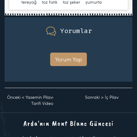
tereyağ
,
toz fıstık
,
toz şeker
,
yumurta
Yorumlar
Yorum Yap
Önceki
<
Yasemin Pilavı
Sonraki
>
İç Pilav
Tarifi Video
Arda'nın Mont Blanc Güncesi