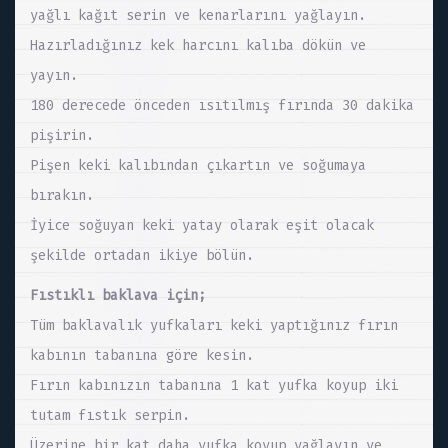
yağlı kağıt serin ve kenarlarını yağlayın.
Hazırladığınız kek harcını kalıba dökün ve
yayın.
180 derecede önceden ısıtılmış fırında 30 dakika
pişirin.
Pişen keki kalıbından çıkartın ve soğumaya
bırakın.
İyice soğuyan keki yatay olarak eşit olacak
şekilde ortadan ikiye bölün.
Fıstıklı baklava için;
Tüm baklavalık yufkaları keki yaptığınız fırın
kabının tabanına göre kesin.
Fırın kabınızın tabanına 1 kat yufka koyup iki
tutam fıstık serpin.
Üzerine bir kat daha yufka koyup yağlayın ve