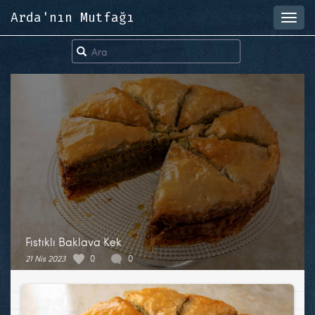
Arda'nın Mutfağı
Toggl
navig
Fıstıklı Baklava Kek
21 Nis 2023
0
0