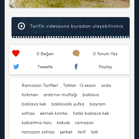
Tarifin videosuna buradan ulaşabilirsiniz
0
Beğen
0 Yorum Yaz
Tweetle
Paylaş
Ramazan Tarifleri
,
Tatlılar
13.sezon
,
arda
türkmen
,
arda'nın mutfağı
,
baklava
,
baklava kek
,
baklavalık yufka
,
bayram
sofrası
,
ekmek kırıntısı
,
fıstıklı baklava kek
,
kabartma tozu
,
kakule
,
ramazan
,
ramazan sofrası
,
şerbet
,
tarif
,
tatlı
,