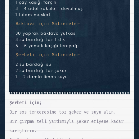
1 çay kaşığı tarçın
3 – 4 adet kakule – dövülmüş
1 tutam muskat
Baklava için Malzemeler
30 yaprak baklava yufkası
3 su bardağı toz fıstık
5 – 6 yemek kaşığı tereyağı
Şerbeti için Malzemeler
2 su bardağı su
2 su bardağı toz şeker
1 – 2 damla limon suyu
Şerbeti için;
Bir sos tenceresine toz şeker ve suyu alın.
Bir çırpma teli yardımıyla şeker eriyene kadar
karıştırın.