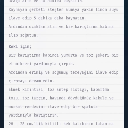
Ocağa alın ve 10 dakika kaynatın.
Kaynayan şerbeti ateşten almaya yakın limon suyu
ilave edip 5 dakika daha kaynatın.
Ardından ocaktan alın ve bir karıştırma kabına
alıp soğutun.
Keki için;
Bir karıştırma kabında yumurta ve toz şekeri bir
el mikseri yardımıyla çırpın.
Ardından erimiş ve soğumuş tereyağını ilave edip
çırpmaya devam edin.
Ekmek kırıntısı, toz antep fıstığı, kabartma
tozu, toz tarçın, havanda dövdüğünüz kakule ve
muskat rendesini ilave edip bir spatula
yardımıyla karıştırın.
26 – 28 cm.’lik kilitli kek kalıbının tabanına