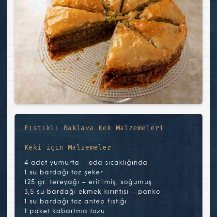
Fıstıklı Baklava Kek Malzemeleri
Keki için Malzemeler
4 adet yumurta – oda sıcaklığında
1 su bardağı toz şeker
125 gr. tereyağı – eritilmiş, soğumuş
3,5 su bardağı ekmek kırıntısı – panko
1 su bardağı toz antep fıstığı
1 paket kabartma tozu