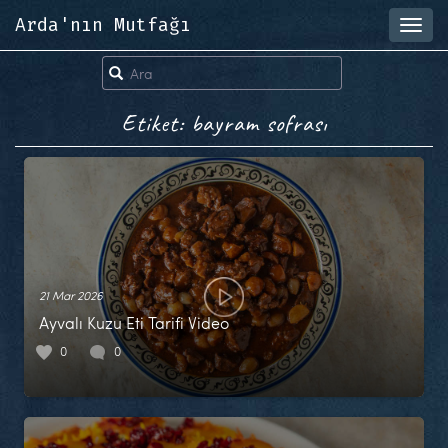
Arda'nın Mutfağı
Toggl
navig
Etiket: bayram sofrası
21 Mar 2026
Ayvalı Kuzu Eti Tarifi Video
0
0