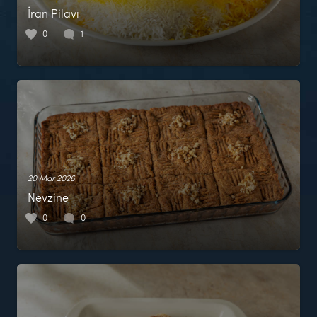
İran Pilavı
0
1
20 Mar 2026
Nevzine
0
0