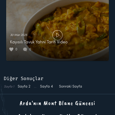
30 Mar 2025
Kayısılı Tavuk Yahni Tarifi Video
0
0
Diğer Sonuçlar
Sayfa
2
…
Sayfa
4
Sonraki Sayfa
Sayfa
1
Arda'nın Mont Blanc Güncesi