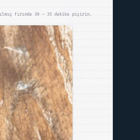
ılmış fırında 30 – 35 dakika pişirin.