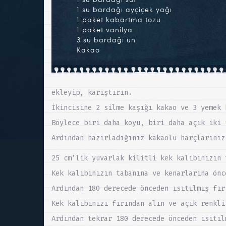
1 su bardağı ayçiçek yağı
1 paket kabartma tozu
1 paket vanilya
3 su bardağı un
Kakao
ekleyip, karıştırın.
İkincisine 2 silme kaşığı kakao ve 3 yemek 
Böylece biri daha koyu, biri daha açık iki 
Ardından hazırladığınız kakaolu harçlarınız
25 cm’lik yuvarlak kilitli kek kalıbınızın 
Kek kalıbınızın tabanına ve kenarlarına önc
Ardından 180 derecede önceden ısıtılmış fır
Kek kalıbınızı fırından alın ve açık renkli
Ardından tekrar 180 derecede önceden ısıtıl