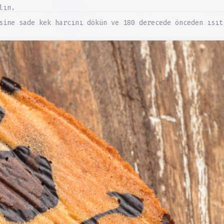
lın.
sine sade kek harcını dökün ve 180 derecede önceden ısıt