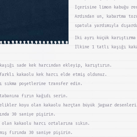
İçerisine limon kabuğu re
Ardından un, kabartma toz
spatula yardımıyla dışard
İki ayrı küçük karıştırma
İlkine 1 tatlı kaşığı kak
kaşığı sade kek harcından ekleyip, karıştırın.
farklı kakaolu kek harcı elde etmiş oldunuz.
ı sıkma poşetlerine transfer edin.
tabanına fırın kağıdı serin.
elikler koyu olan kakaolu harçtan büyük jaguar desenleri
ında 30 saniye pişirin.
 olan kakaolu harcı ortalarına sıkın.
mış fırında 30 saniye pişirin.