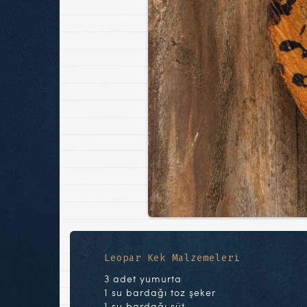
Leopar Kek Malzemeleri
3 adet yumurta
1 su bardağı toz şeker
1 su bardağı süt