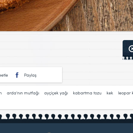
etle
Paylaş
n
,
arda'nın mutfağı
,
ayçiçek yağı
,
kabartma tozu
,
kek
,
leopar 