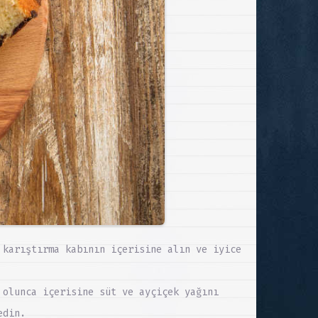
 karıştırma kabının içerisine alın ve iyice
 olunca içerisine süt ve ayçiçek yağını
edin.