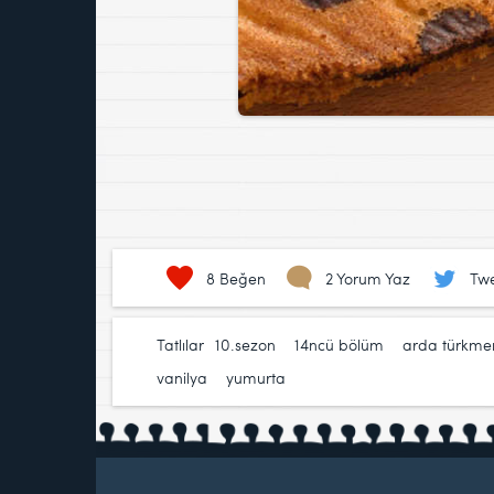
8
Beğen
2 Yorum Yaz
Twe
Tatlılar
10.sezon
,
14ncü bölüm
,
arda türkme
vanilya
,
yumurta