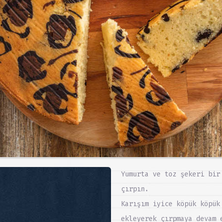
Yumurta ve toz şekeri bir
çırpın.
Karışım iyice köpük köpük
ekleyerek çırpmaya devam 