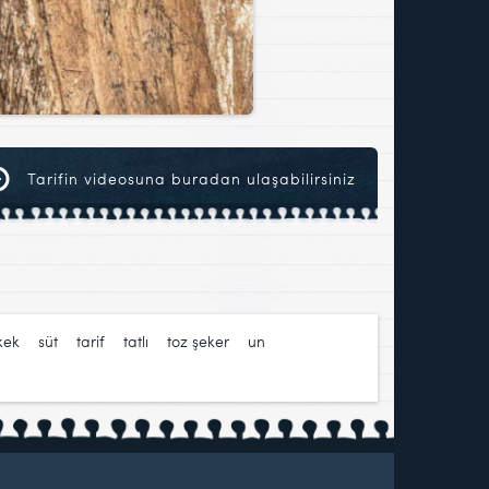
Tarifin videosuna buradan ulaşabilirsiniz
kek
,
süt
,
tarif
,
tatlı
,
toz şeker
,
un
,