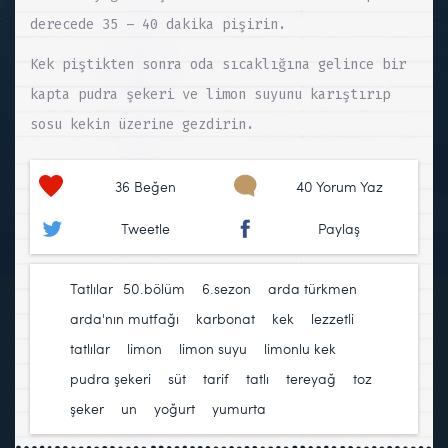
derecede 35 – 40 dakika pişirin.
Kek piştikten sonra oda sıcaklığına gelince bir
kapta pudra şekeri ve limon suyunu karıştırıp
sosu kekin üzerine gezdirin.
36
Beğen
40 Yorum Yaz
Tweetle
Paylaş
Tatlılar
50.bölüm
,
6.sezon
,
arda türkmen
,
arda'nın mutfağı
,
karbonat
,
kek
,
lezzetli
tatlılar
,
limon
,
limon suyu
,
limonlu kek
,
pudra şekeri
,
süt
,
tarif
,
tatlı
,
tereyağ
,
toz
şeker
,
un
,
yoğurt
,
yumurta