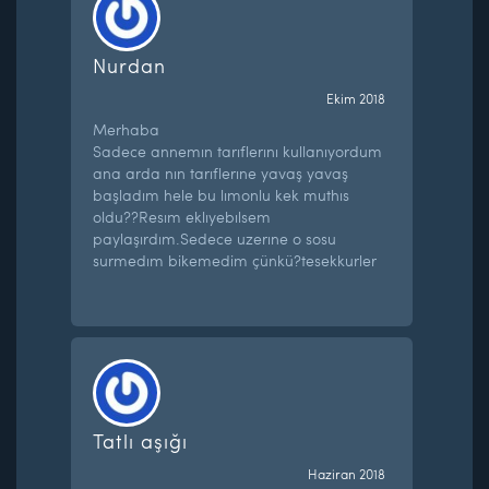
Nurdan
Ekim 2018
Merhaba
Sadece annemın tarıflerını kullanıyordum
ana arda nın tarıflerıne yavaş yavaş
başladım hele bu lımonlu kek muthıs
oldu??Resım eklıyebılsem
paylaşırdım.Sedece uzerıne o sosu
surmedım bikemedim çünkü?tesekkurler
Tatlı aşığı
Haziran 2018