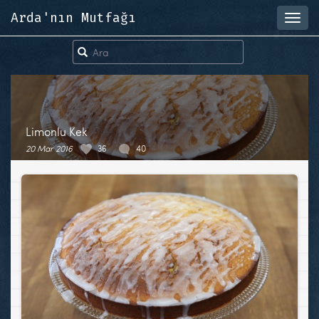
Arda'nın Mutfağı
Toggl
navig
Limonlu Kek
20 Mar 2016
36
40