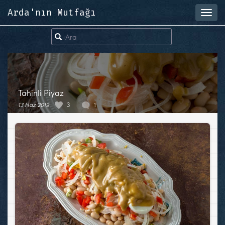
Arda'nın Mutfağı
Toggl
navig
Tahinli Piyaz
13 Haz 2019
3
1