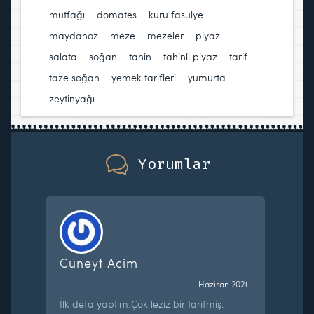
mutfağı
,
domates
,
kuru fasulye
,
maydanoz
,
meze
,
mezeler
,
piyaz
,
salata
,
soğan
,
tahin
,
tahinli piyaz
,
tarif
,
taze soğan
,
yemek tarifleri
,
yumurta
,
zeytinyağı
Yorumlar
Cüneyt Acim
Haziran 2021
İlk defa yaptım.Çok leziz bir tarifmiş.