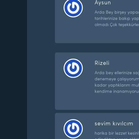
Aysun
Arda Bey birşey yapac
tarihlerinize bakıp y
olmadı.Çok teşekkürler
Rizeli
Arda bey ellerinize sağ
denemeye çalışıyorum
kadar yaptıklarım mu
kendime inanamıyor
sevim kıvılcım
harika bir lezzet kesinl