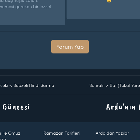
ma düşmüştü zaten.
nemesi gereken bir lezzet.
Yorum Yap
ceki
<
Sebzeli Hindi Sarma
Sonraki
>
Bat (Tokat Yöre
 Güncesi
Arda'nın
a ile Omuz
Ramazan Tarifleri
Arda'dan Yazılar
uza