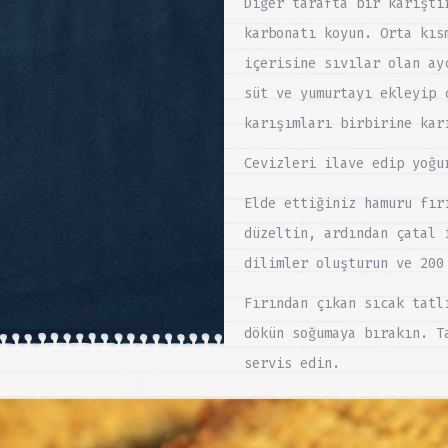
Diğer tarafta bir karıştı
karbonatı koyun. Orta kıs
içerisine sıvılar olan ay
süt ve yumurtayı ekleyip 
karışımları birbirine kar
Cevizleri ilave edip yoğu
Elde ettiğiniz hamuru fır
düzeltin, ardından çatal 
dilimler oluşturun ve 200
Fırından çıkan sıcak tatl
dökün soğumaya bırakın. T
servis edin.