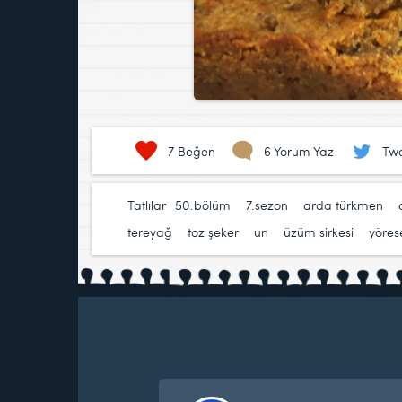
7
Beğen
6 Yorum Yaz
Twe
Tatlılar
50.bölüm
,
7.sezon
,
arda türkmen
,
tereyağ
,
toz şeker
,
un
,
üzüm sirkesi
,
yörese