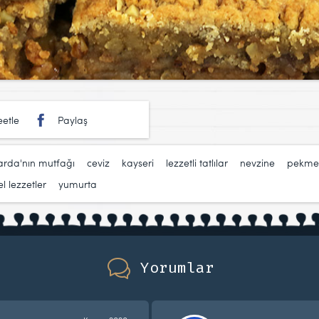
etle
Paylaş
arda'nın mutfağı
,
ceviz
,
kayseri
,
lezzetli tatlılar
,
nevzine
,
pekme
l lezzetler
,
yumurta
Yorumlar