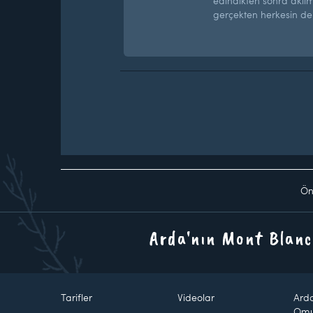
edindikten sonra aklı
gerçekten herkesin de
Ön
Arda'nın Mont Blanc
Tarifler
Videolar
Ard
Om