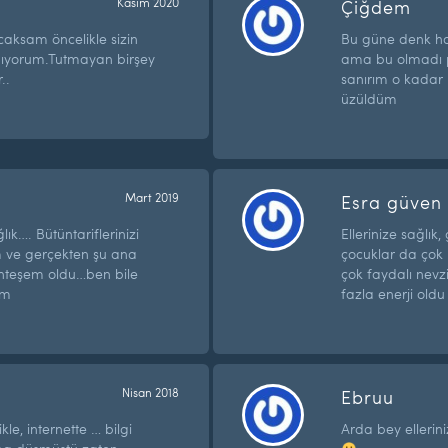
Kasım 2020
Çiğdem
aksam öncelikle sizin
Bu güne denk han
apıyorum.Tutmayan birşey
ama bu olmadı 
..
sanırım o kadar
üzüldüm
Mart 2019
Esra güven
lık…. Bütüntariflerinizi
Ellerinize sağlık
 ve gerçekten şu ana
çocuklar da çok 
hteşem oldu…ben bile
çok faydalı nevzi
um
fazla enerji old
Nisan 2018
Ebruu
ikle, internette … bilgi
Arda bey ellerini