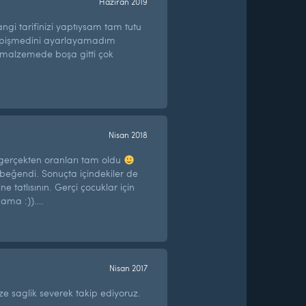
Haziran 2019
gi tarifinizi yaptıysam tam tutu
pişmedini ayarlayamadım
 malzemede boşa gitti çok
Nisan 2018
, gerçekten oranları tam oldu
beğendi. Sonuçta içindekiler de
ne tatlısının. Gerçi çocuklar için
u ama :))….
Nisan 2017
ze saglik severek takip ediyoruz.