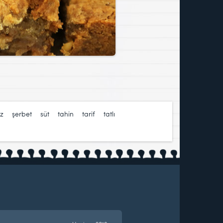
z
,
şerbet
,
süt
,
tahin
,
tarif
,
tatlı
,