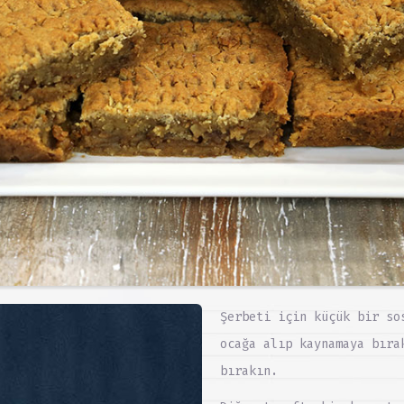
Şerbeti için küçük bir so
ocağa alıp kaynamaya bıra
bırakın.