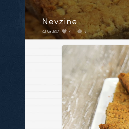
Nevzine
02 Nis 2017
7
6