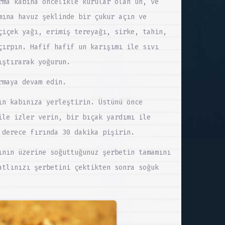
rma kabına öncelikle kurular olan un, ve
mına havuz şeklinde bir çukur açın ve
çiçek yağı, erimiş tereyağı, sirke, tahin,
çırpın. Hafif hafif un karışımı ile sıvı
ıştırarak yoğurun.
rmaya devam edin.
ın kabınıza yerleştirin. Üstünü önce
ile izler verin, bir bıçak yardımı ile
 derece fırında 30 dakika pişirin.
ının üzerine soğuttuğunuz şerbetin tamamını
atlınızı şerbetini çektikten sonra soğuk