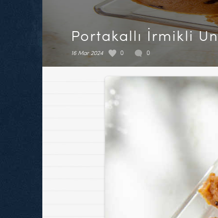
Portakallı İrmikli U
16 Mar 2024
0
0