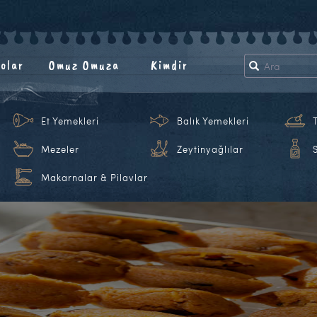
olar
Omuz Omuza
Kimdir
Et Yemekleri
Balık Yemekleri
Mezeler
Zeytinyağlılar
Makarnalar & Pilavlar