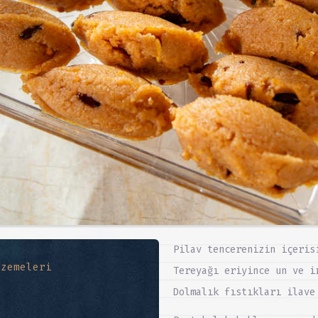
Pilav tencerenizin içeris
lzemeleri
Tereyağı eriyince un ve i
Dolmalık fıstıkları ilave