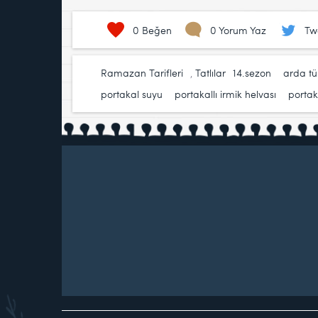
0
Beğen
0 Yorum Yaz
Tw
Ramazan Tarifleri
,
Tatlılar
14.sezon
,
arda t
portakal suyu
,
portakallı irmik helvası
,
portaka