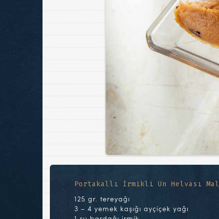
Portakallı İrmikli Un Helvası Ma
125 gr. tereyağı
3 – 4 yemek kaşığı ayçiçek yağı
1 su bardağı irmik