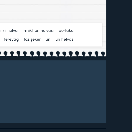
mikli helva
,
irmikli un helvası
,
portakal
,
,
tereyağ
,
toz şeker
,
un
,
un helvası