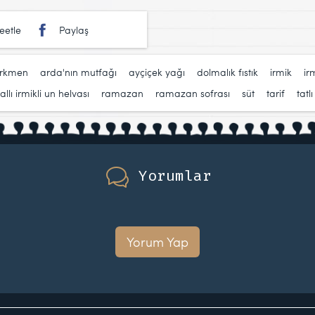
eetle
Paylaş
ürkmen
,
arda'nın mutfağı
,
ayçiçek yağı
,
dolmalık fıstık
,
irmik
,
ir
llı irmikli un helvası
,
ramazan
,
ramazan sofrası
,
süt
,
tarif
,
tatlı
Yorumlar
Yorum Yap