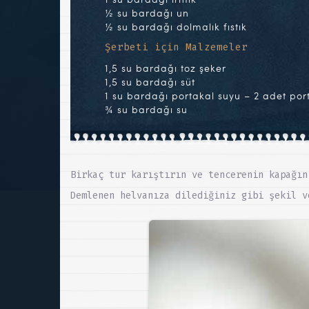
½ su bardağı un
½ su bardağı dolmalık fıstık
Şerbeti için Malzemeler
1,5 su bardağı toz şeker
1,5 su bardağı süt
1 su bardağı portakal suyu – 2 adet por
¾ su bardağı su
Birkaç tur karıştırın ve tencerenin kapağın
Demlenen helvanıza dilediğiniz gibi şekil v