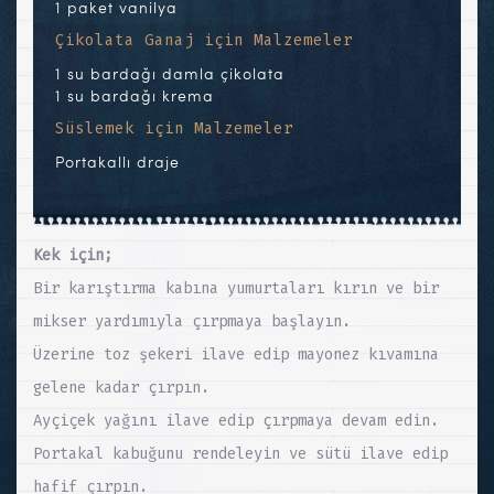
1 paket vanilya
Çikolata Ganaj için Malzemeler
1 su bardağı damla çikolata
1 su bardağı krema
Süslemek için Malzemeler
Portakallı draje
Kek için;
Bir karıştırma kabına yumurtaları kırın ve bir
mikser yardımıyla çırpmaya başlayın.
Üzerine toz şekeri ilave edip mayonez kıvamına
gelene kadar çırpın.
Ayçiçek yağını ilave edip çırpmaya devam edin.
Portakal kabuğunu rendeleyin ve sütü ilave edip
hafif çırpın.