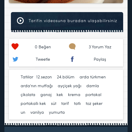
Tarifin videosuna buradan ulaşabilirsiniz
0
Beğen
3 Yorum Yaz
Tweetle
Paylaş
Tatlılar
12.sezon
,
24.bölüm
,
arda türkmen
,
arda'nın mutfağı
,
ayçiçek yağı
,
damla
çikolata
,
ganaj
,
kek
,
krema
,
portakal
,
portakallı kek
,
süt
,
tarif
,
tatlı
,
toz şeker
,
un
,
vanilya
,
yumurta