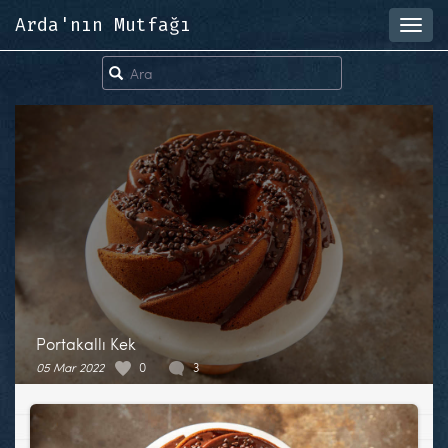
Arda'nın Mutfağı
Toggl
navig
Portakallı Kek
05 Mar 2022
0
3