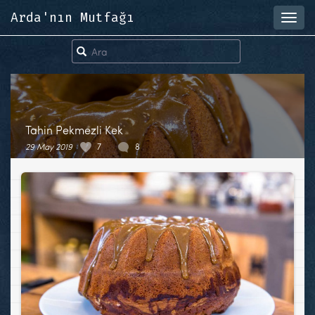
Arda'nın Mutfağı
Toggl
navig
Tahin Pekmezli Kek
29 May 2019
7
8