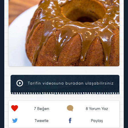
Tarifin videosuna buradan ulaşabilirsiniz
7
Beğen
8 Yorum Yaz
Tweetle
Paylaş