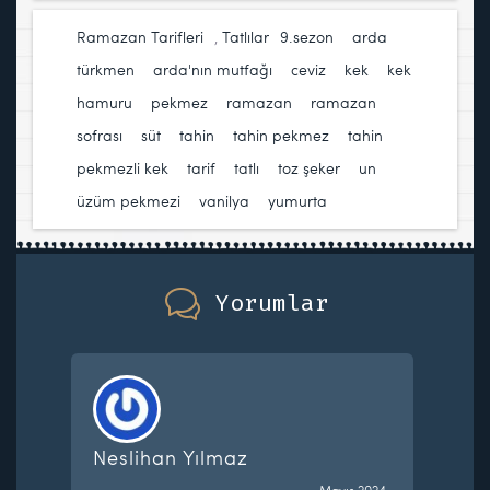
Ramazan Tarifleri
,
Tatlılar
9.sezon
,
arda
türkmen
,
arda'nın mutfağı
,
ceviz
,
kek
,
kek
hamuru
,
pekmez
,
ramazan
,
ramazan
sofrası
,
süt
,
tahin
,
tahin pekmez
,
tahin
pekmezli kek
,
tarif
,
tatlı
,
toz şeker
,
un
,
üzüm pekmezi
,
vanilya
,
yumurta
Yorumlar
Neslihan Yılmaz