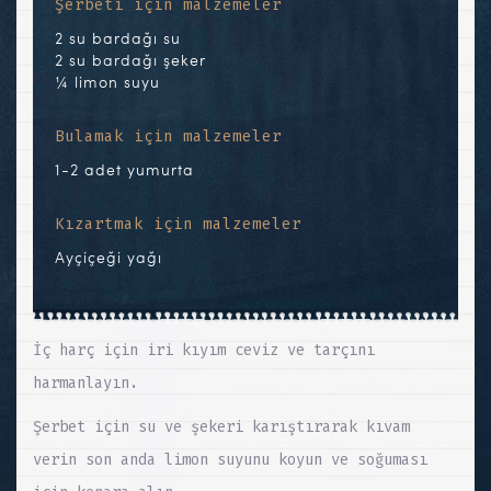
Şerbeti için malzemeler
2 su bardağı su
2 su bardağı şeker
¼ limon suyu
Bulamak için malzemeler
1-2 adet yumurta
Kızartmak için malzemeler
Ayçiçeği yağı
İç harç için iri kıyım ceviz ve tarçını
harmanlayın.
Şerbet için su ve şekeri karıştırarak kıvam
verin son anda limon suyunu koyun ve soğuması