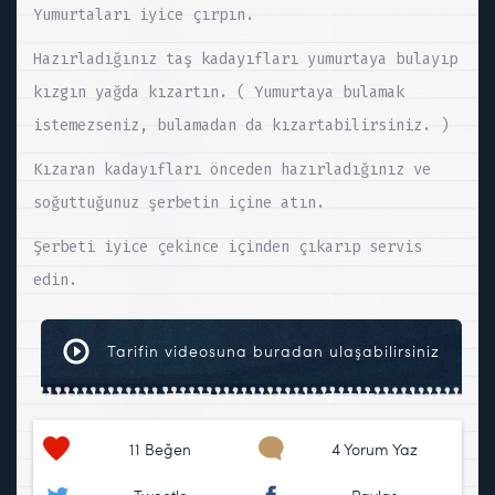
Yumurtaları iyice çırpın.
Hazırladığınız taş kadayıfları yumurtaya bulayıp
kızgın yağda kızartın. ( Yumurtaya bulamak
istemezseniz, bulamadan da kızartabilirsiniz. )
Kızaran kadayıfları önceden hazırladığınız ve
soğuttuğunuz şerbetin içine atın.
Şerbeti iyice çekince içinden çıkarıp servis
edin.
Tarifin videosuna buradan ulaşabilirsiniz
11
Beğen
4 Yorum Yaz