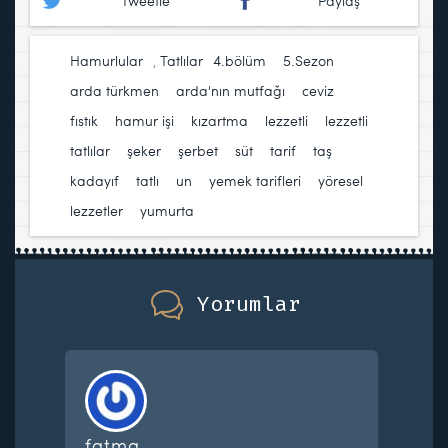
Tweetle
Paylaş
Hamurlular
,
Tatlılar
4.bölüm
,
5.Sezon
,
arda türkmen
,
arda'nın mutfağı
,
ceviz
,
fıstık
,
hamur işi
,
kızartma
,
lezzetli
,
lezzetli
tatlılar
,
şeker
,
şerbet
,
süt
,
tarif
,
taş
kadayıf
,
tatlı
,
un
,
yemek tarifleri
,
yöresel
lezzetler
,
yumurta
Yorumlar
fatma