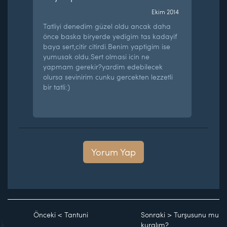
Ekim 2014
Tatliyi denedim güzel oldu ancak daha
önce baska biryerde yedigim tas kadayif
baya sert,citir citirdi.Benim yaptigim ise
yumusak oldu.Sert olmasi icin ne
yapmam gerekir?yardim edebilecek
olursa sevinirim cunku gercekten lezzetli
bir tatli:)
Yorum Yap
Önceki
<
Tantuni
Sonraki
>
Turşusunu mu
kuralım?