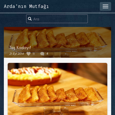
Arda'nın Mutfağı
Toggl
navig
Taş Kadayıf
21 Eyl 2014
11
4