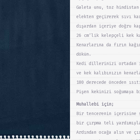
Galeta unu, toz hindistan
elekten geçirerek sıvı ka
dışardan içeriye doğru ka
26 cm’lik kelepçeli kek k
Kenarlarına da fırın kağı
dökün.
Kedi dillerinizi ortadan 
ve kek kalıbınızın kenarl
180 derecede önceden ısıt
Pişen kekinizi soğumaya b
Muhallebi için;
Bir tencerenin içerisine 
bir çırpma teli yardımıyl
Ardından ocağa alın ve çı