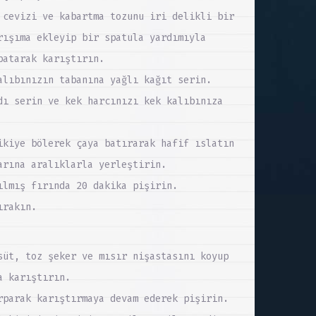
 cevizi ve kabartma tozunu iri delikli bir
rışıma ekleyip bir spatula yardımıyla
patarak karıştırın.
alıbınızın tabanına yağlı kağıt serin.
dı serin ve kek harcınızı kek kalıbınıza
ikiye bölerek çaya batırarak hafif ıslatın
arına aralıklarla yerleştirin.
ılmış fırında 20 dakika pişirin.
ırakın.
süt, toz şeker ve mısır nişastasını koyup
a karıştırın.
rparak karıştırmaya devam ederek pişirin.