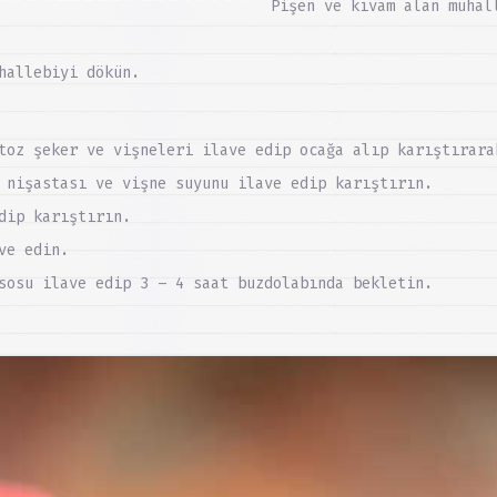
Pişen ve kıvam alan muhal
hallebiyi dökün.
toz şeker ve vişneleri ilave edip ocağa alıp karıştırara
 nişastası ve vişne suyunu ilave edip karıştırın.
dip karıştırın.
ve edin.
sosu ilave edip 3 – 4 saat buzdolabında bekletin.