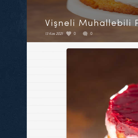
Vişneli Muhallebili 
13 Kas 2021
0
0