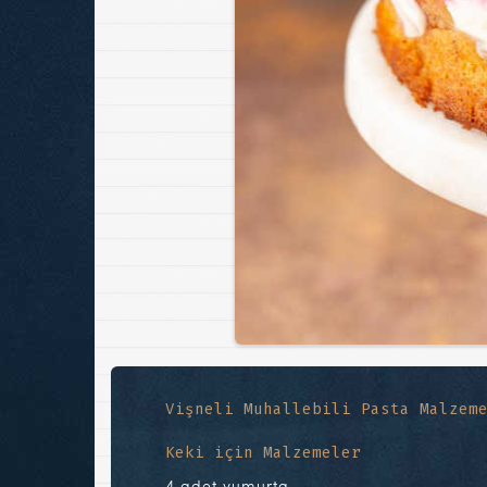
Vişneli Muhallebili Pasta Malzem
Keki için Malzemeler
4 adet yumurta