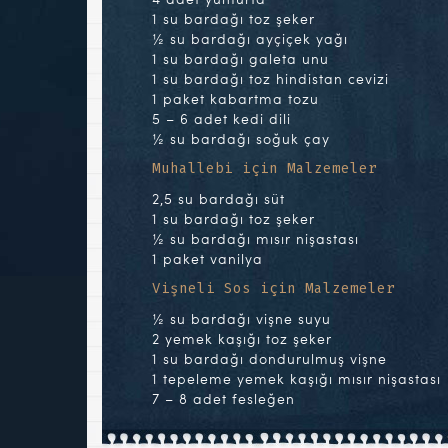
1 su bardağı toz şeker
½ su bardağı ayçiçek yağı
1 su bardağı galeta unu
1 su bardağı toz hindistan cevizi
1 paket kabartma tozu
5 – 6 adet kedi dili
½ su bardağı soğuk çay
Muhallebi için Malzemeler
2,5 su bardağı süt
1 su bardağı toz şeker
½ su bardağı mısır nişastası
1 paket vanilya
Vişneli Sos için Malzemeler
½ su bardağı vişne suyu
2 yemek kaşığı toz şeker
1 su bardağı dondurulmuş vişne
1 tepeleme yemek kaşığı mısır nişastası
7 – 8 adet fesleğen