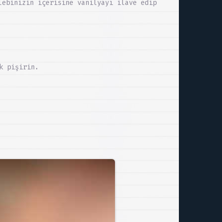
lebinizin içerisine vanilyayı ilave edip
k pişirin.