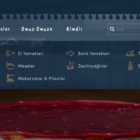
olar
Omuz Omuza
Kimdir
Et Yemekleri
Balık Yemekleri
Mezeler
Zeytinyağlılar
Makarnalar & Pilavlar