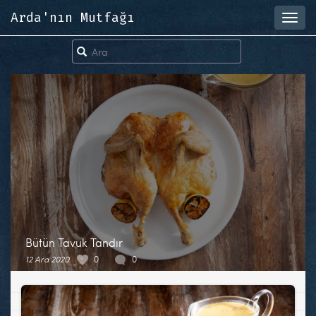
Arda'nın Mutfağı
Toggl
navig
Bütün Tavuk Tandır
12 Ara 2020
0
0