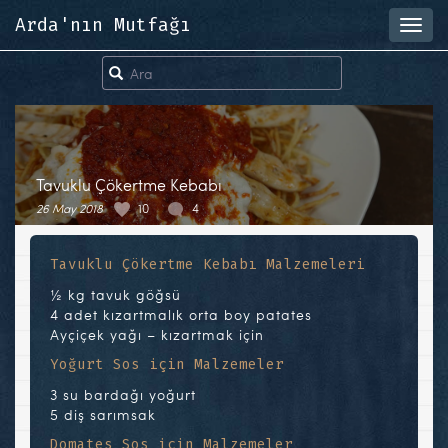
Arda'nın Mutfağı
Toggl
navig
Tavuklu Çökertme Kebabı
26 May 2018
10
4
Tavuklu Çökertme Kebabı Malzemeleri
½ kg tavuk göğsü
4 adet kızartmalık orta boy patates
Ayçiçek yağı – kızartmak için
Yoğurt Sos için Malzemeler
3 su bardağı yoğurt
5 diş sarımsak
Domates Sos için Malzemeler