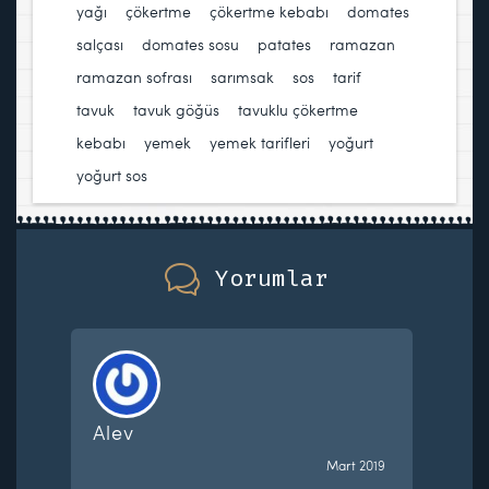
yağı
,
çökertme
,
çökertme kebabı
,
domates
salçası
,
domates sosu
,
patates
,
ramazan
,
ramazan sofrası
,
sarımsak
,
sos
,
tarif
,
tavuk
,
tavuk göğüs
,
tavuklu çökertme
kebabı
,
yemek
,
yemek tarifleri
,
yoğurt
,
yoğurt sos
Yorumlar
Alev
Mart 2019