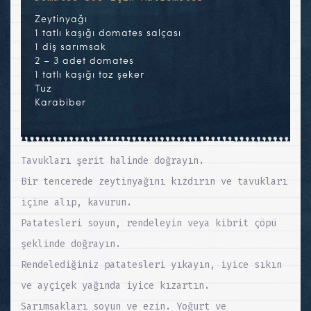
Zeytinyağı
1 tatlı kaşığı domates salçası
1 diş sarımsak
2 – 3 adet domates
1 tatlı kaşığı toz şeker
Tuz
Karabiber
Tavukları şerit halinde doğrayın.
Bir tencerede zeytinyağını kızdırın ve tavukları
içine alıp, kavurun.
Patatesleri soyun, rendeleyin veya kibrit çöpü
şeklinde doğrayın.
Rendelediğiniz patatesleri yıkayın, iyice sıkın
ve ayçiçek yağında iyice kızartın.
Sarımsakları soyun ve ezin. Yoğurt ve