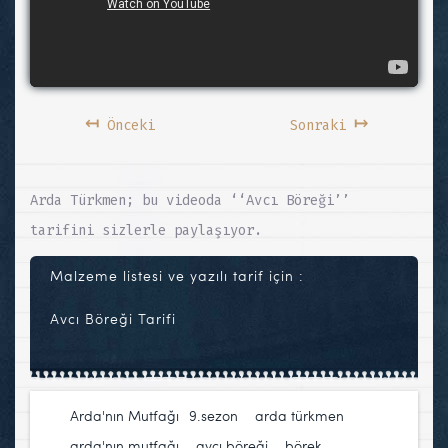
↤
↦
Önceki
Sonraki
Arda Türkmen; bu videoda ‘‘Avcı Böreği’’
tarifini sizlerle paylaşıyor.
Malzeme listesi ve yazılı tarif için :
Avcı Böreği Tarifi
Arda'nın Mutfağı
9.sezon
,
arda türkmen
,
arda'nın mutfağı
,
avcı böreği
,
börek
,