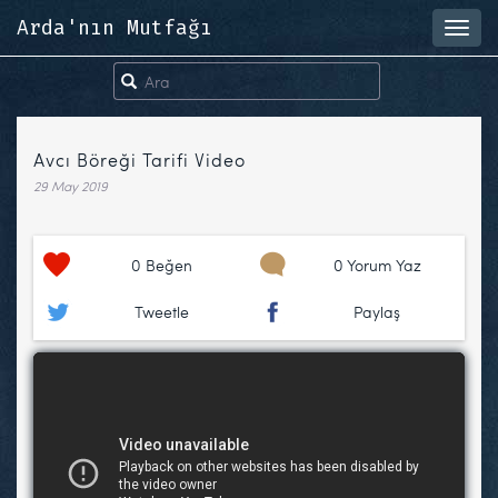
Arda'nın Mutfağı
Toggl
navig
Avcı Böreği Tarifi Video
29 May 2019
0
Beğen
0 Yorum Yaz
Tweetle
Paylaş