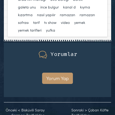
galeta unu
,
ince bulgur
,
kanal d
,
kıyma
,
kızartma
,
nasıl yapılır
,
ramazan
,
ramazan
sofrası
,
tarif
,
tv show
,
video
,
yemek
,
yemek tarifleri
,
yufka
Yorumlar
Yorum Yap
Önceki
<
Bisküvili Saray
Sonraki
>
Çoban Köfte