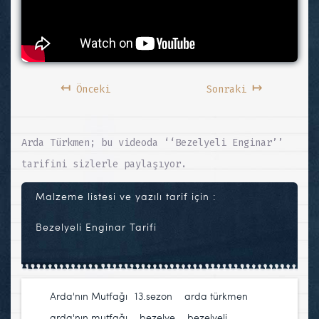
↤
↦
Önceki
Sonraki
Arda Türkmen; bu videoda ‘‘Bezelyeli Enginar’’
tarifini sizlerle paylaşıyor.
Malzeme listesi ve yazılı tarif için :
Bezelyeli Enginar Tarifi
Arda'nın Mutfağı
13.sezon
,
arda türkmen
,
arda'nın mutfağı
,
bezelye
,
bezelyeli