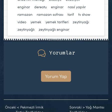
enginar
,
dereotu
,
enginar
,
nasıl yapılır
,
ramazan
,
ramazan sofrası
,
tarif
,
tv show
,
video
,
yemek
,
yemek tarifleri
,
zeytinyağı
,
zeytinyağlı
,
zeytinyağlı enginar
Yorumlar
Yorum Yap
Önceki
<
Pekmezli İrmik
Sonraki
>
Yağ Mantısı