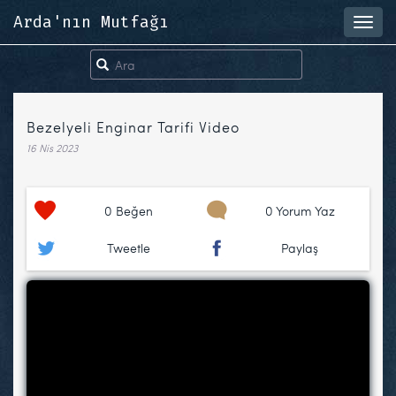
Arda'nın Mutfağı
Toggl
navig
Bezelyeli Enginar Tarifi Video
16 Nis 2023
0
Beğen
0 Yorum Yaz
Tweetle
Paylaş