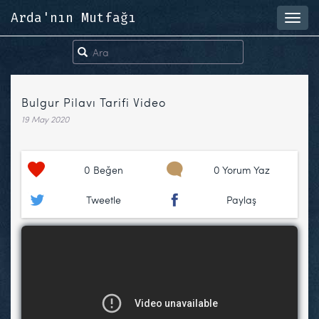
Arda'nın Mutfağı
Toggl
navig
Bulgur Pilavı Tarifi Video
19 May 2020
0
Beğen
0 Yorum Yaz
Tweetle
Paylaş