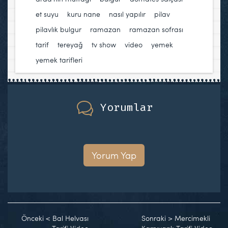
et suyu
,
kuru nane
,
nasıl yapılır
,
pilav
,
pilavlık bulgur
,
ramazan
,
ramazan sofrası
,
tarif
,
tereyağ
,
tv show
,
video
,
yemek
,
yemek tarifleri
Yorumlar
Yorum Yap
Önceki
<
Bal Helvası
Sonraki
>
Mercimekli