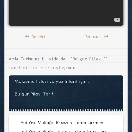
↤
↦
Önceki
Sonraki
Arda Türkmen; bu videoda ‘‘Bulgur Pilavı’’
tarifini sizlerle paylaşıyor.
Malzeme listesi ve yazılı tarif için :
Bulgur Pilavı Tarifi
Arda'nın Mutfağı
10.sezon
,
arda türkmen
,
arda'nın mutfağı
,
bulgur
,
domates salçası
,