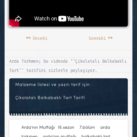
↤
↦
Önceki
Sonraki
Arda Türkmen; bu videoda ‘‘Çikolatalı Balkabaklı
Tart’’ tarifini sizlerle paylaşıyor.
Malzeme listesi ve yazılı tarif için :
Çikolatalı Balkabaklı Tart Tarifi
Arda'nın Mutfağı
16.sezon
,
7.bölüm
,
arda
türkmen
,
arda'nın mutfağı
,
balkabaklı tart
,