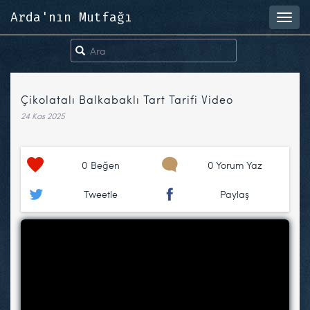
Arda'nın Mutfağı
Toggl
navig
Çikolatalı Balkabaklı Tart Tarifi Video
24 Kas 2025
0
Beğen
0 Yorum Yaz
Tweetle
Paylaş