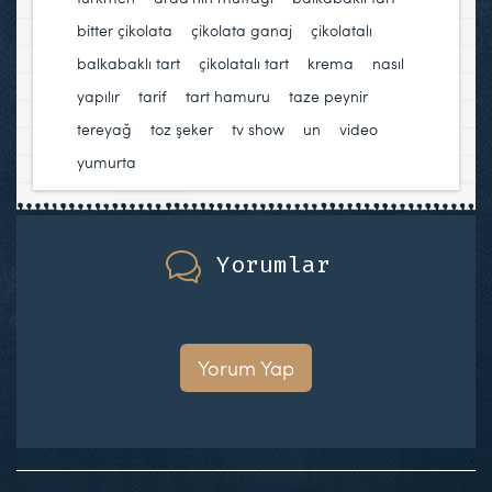
bitter çikolata
,
çikolata ganaj
,
çikolatalı
balkabaklı tart
,
çikolatalı tart
,
krema
,
nasıl
yapılır
,
tarif
,
tart hamuru
,
taze peynir
,
tereyağ
,
toz şeker
,
tv show
,
un
,
video
,
yumurta
Yorumlar
Yorum Yap