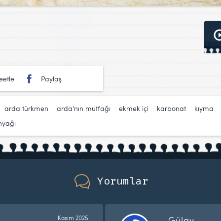
eetle
Paylaş
,
arda türkmen
,
arda'nın mutfağı
,
ekmek içi
,
karbonat
,
kıyma
nyağı
Yorumlar
Kasım 2025
Gülay