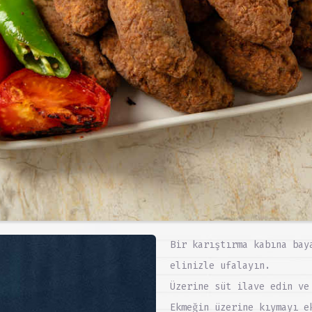
Bir karıştırma kabına bay
elinizle ufalayın.
Üzerine süt ilave edin ve
Ekmeğin üzerine kıymayı e