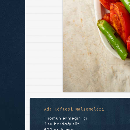
Ada Köftesi Malzemeleri
1 somun ekmeğin içi
2 su bardağı süt
500 gr. kıyma