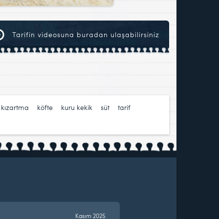
Tarifin videosuna buradan ulaşabilirsiniz
,
kızartma
,
köfte
,
kuru kekik
,
süt
,
tarif
,
Kasım 2025