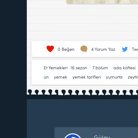
0
Beğen
4 Yorum Yaz
Tw
Et Yemekleri
16.sezon
,
7.bölüm
,
ada köftesi
un
,
yemek
,
yemek tarifleri
,
yumurta
,
zeyti
Gülay