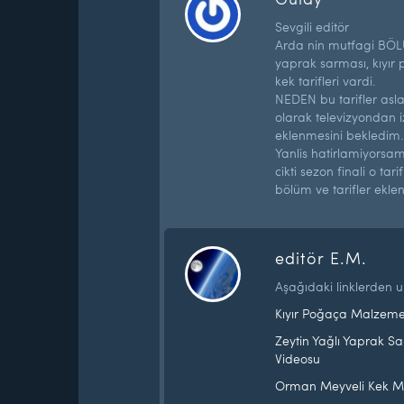
Sevgili editör
Arda nin mutfagi BÖL
yaprak sarması, kıyı
kek tarifleri vardi.
NEDEN bu tarifler asla
olarak televizyondan i
eklenmesini bekledim.
Yanlis hatirlamiyorsa
cikti sezon finali o ta
bölüm ve tarifler ekle
editör E.M.
Aşağıdaki linklerden ul
Kıyır Poğaça Malzemel
Zeytin Yağlı Yaprak S
Videosu
Orman Meyveli Kek Ma