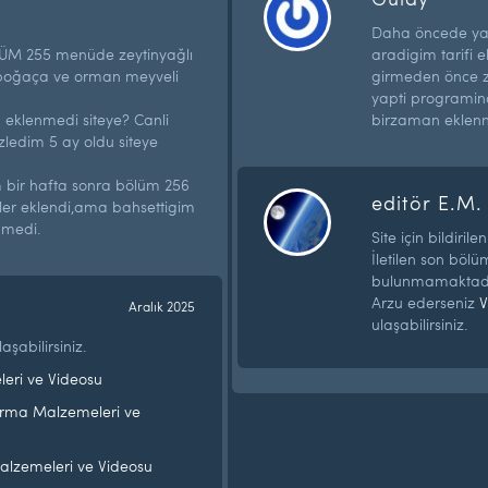
Daha öncede yaz
ÜM 255 menüde zeytinyağlı
aradigim tarifi e
r poğaça ve orman meyveli
girmeden önce ze
yapti programin
 eklenmedi siteye? Canli
birzaman eklen
zledim 5 ay oldu siteye
m bir hafta sonra bölüm 256
editör E.M.
rifler eklendi,ama bahsettigim
nmedi.
Site için bildiril
İletilen son bölü
bulunmamaktadı
Arzu ederseniz
V
Aralık 2025
ulaşabilirsiniz.
aşabilirsiniz.
eri ve Videosu
arma Malzemeleri ve
lzemeleri ve Videosu