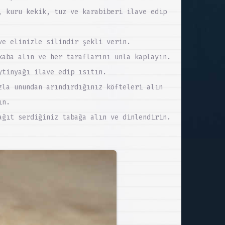
, kuru kekik, tuz ve karabiberi ilave edip
ve elinizle silindir şekli verin.
kaba alın ve her taraflarını unla kaplayın.
ytinyağı ilave edip ısıtın.
zla unundan arındırdığınız köfteleri alın
ın.
ağıt serdiğiniz tabağa alın ve dinlendirin.