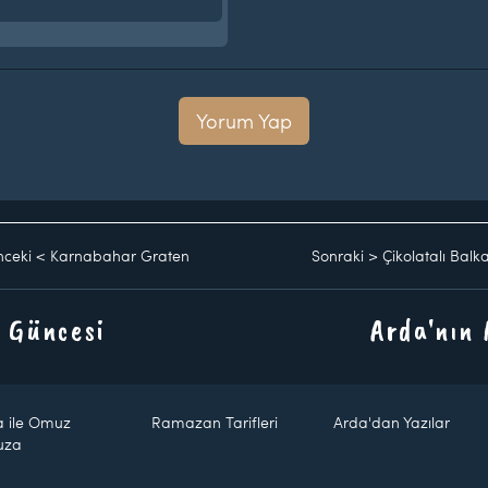
Yorum Yap
ceki
<
Karnabahar Graten
Sonraki
>
Çikolatalı Balka
 Güncesi
Arda'nın
a ile Omuz
Ramazan Tarifleri
Arda'dan Yazılar
uza