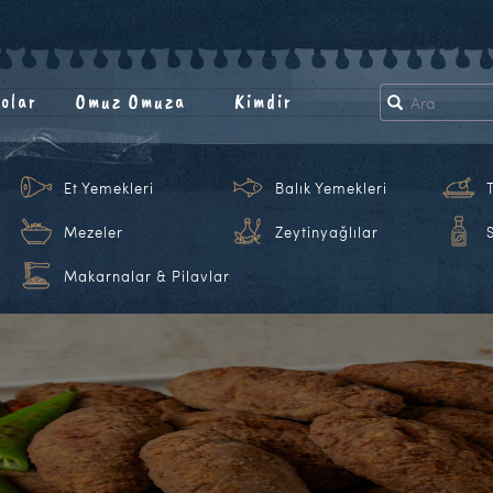
olar
Omuz Omuza
Kimdir
Et Yemekleri
Balık Yemekleri
Mezeler
Zeytinyağlılar
Makarnalar & Pilavlar