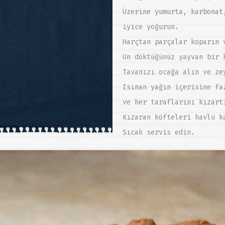
Üzerine yumurta, karbonat
iyice yoğurun.
Harçtan parçalar koparın 
Un döktüğünüz yayvan bir 
Tavanızı ocağa alın ve ze
Isınan yağın içerisine fa
ve her taraflarını kızart
Kızaran köfteleri havlu k
Sıcak servis edin.