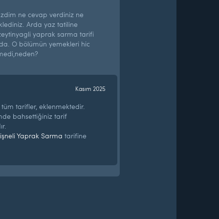
dim ne cevap verdiniz ne
klediniz. Arda yaz tatiline
ytinyagli yaprak sarma tarifi
da. O bölümün yemekleri hic
medi,neden?
Kasım 2025
en tüm tarifler, eklenmektedir.
mde bahsettiğiniz tarif
r.
işneli Yaprak Sarma
tarifine