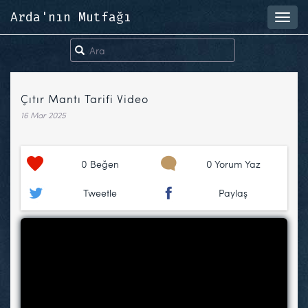
Arda'nın Mutfağı
Toggl
navig
Çıtır Mantı Tarifi Video
16 Mar 2025
0
Beğen
0 Yorum Yaz
Tweetle
Paylaş