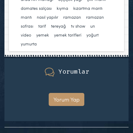
domates salçası
,
kıyma
,
kızartma mantı
,
mantı
,
nasıl yapılır
,
ramazan
,
ramazan
sofrası
,
tarif
,
tereyağ
,
tv show
,
un
,
video
,
yemek
,
yemek tarifleri
,
yoğurt
,
yumurta
Yorumlar
Yorum Yap