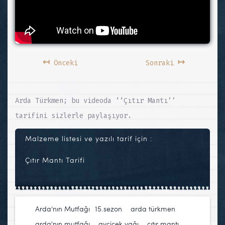
↤
↦
Önceki
Sonraki
Arda Türkmen; bu videoda ‘‘Çıtır Mantı’’
tarifini sizlerle paylaşıyor.
Malzeme listesi ve yazılı tarif için :
Çıtır Mantı Tarifi
Arda'nın Mutfağı
15.sezon
,
arda türkmen
,
arda'nın mutfağı
,
ayçiçek yağı
,
çıtır mantı
,