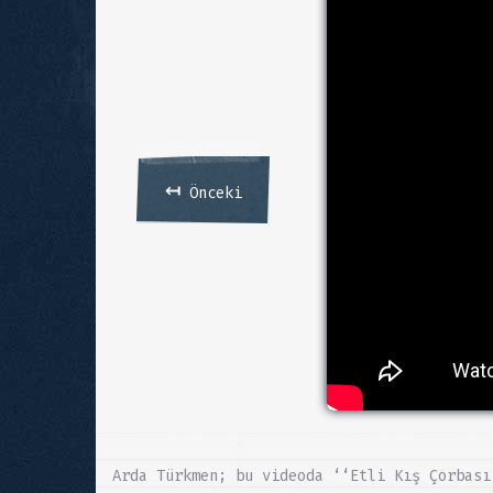
↤
Önceki
Arda Türkmen; bu videoda ‘‘Etli Kış Çorbası