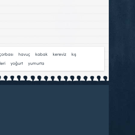
 çorbası
,
havuç
,
kabak
,
kereviz
,
kış
eri
,
yoğurt
,
yumurta