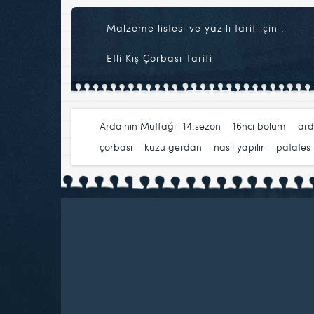
Malzeme listesi ve yazılı tarif için :
Etli Kış Çorbası Tarifi
Arda'nın Mutfağı
14.sezon
,
16ncı bölüm
,
ard
çorbası
,
kuzu gerdan
,
nasıl yapılır
,
patates