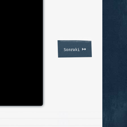
↦
Sonraki