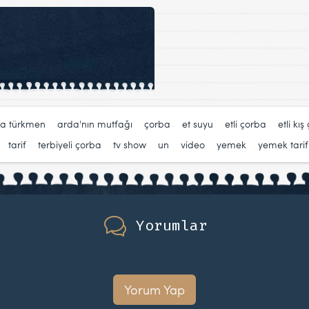
a türkmen
,
arda'nın mutfağı
,
çorba
,
et suyu
,
etli çorba
,
etli kış
,
tarif
,
terbiyeli çorba
,
tv show
,
un
,
video
,
yemek
,
yemek tarifl
Yorumlar
Yorum Yap