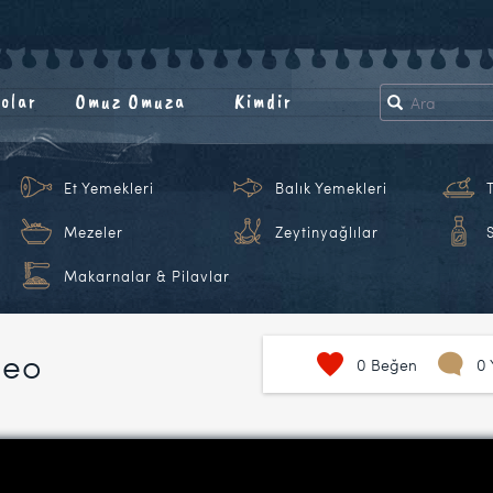
olar
Omuz Omuza
Kimdir
Et Yemekleri
Balık Yemekleri
Mezeler
Zeytinyağlılar
Makarnalar & Pilavlar
deo
0
Beğen
0 