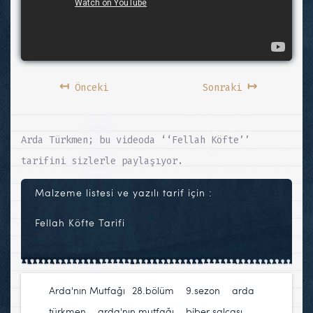
↤
↦
Önceki
Sonraki
Arda Türkmen; bu videoda ‘‘Fellah Köfte’’
tarifini sizlerle paylaşıyor.
Malzeme listesi ve yazılı tarif için :
Fellah Köfte Tarifi
Arda'nın Mutfağı
28.bölüm
,
9.sezon
,
arda
türkmen
,
arda'nın mutfağı
,
biber salçası
,