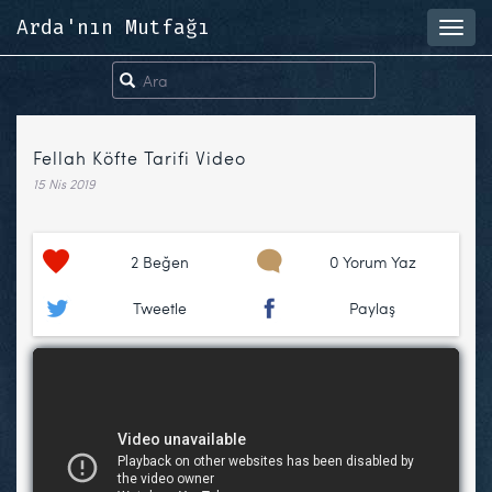
Arda'nın Mutfağı
Toggl
navig
Fellah Köfte Tarifi Video
15 Nis 2019
2
Beğen
0 Yorum Yaz
Tweetle
Paylaş