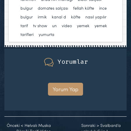
bulgur
,
domates salçası
,
fellah köfte
,
ince
bulgur
,
irmik
,
kanal d
,
köfte
,
nasıl yapılır
,
tarif
,
tv show
,
un
,
video
,
yemek
,
yemek
tarifleri
,
yumurta
Yorumlar
Yorum Yap
Önceki
<
Helvalı Muska
Sonraki
>
Svalbard’a