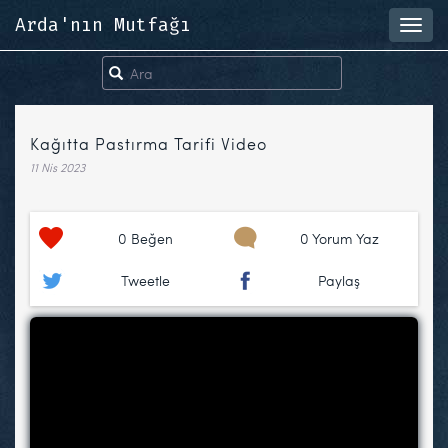
Arda'nın Mutfağı
Toggl
navig
Kağıtta Pastırma Tarifi Video
11 Nis 2023
0
Beğen
0 Yorum Yaz
Tweetle
Paylaş