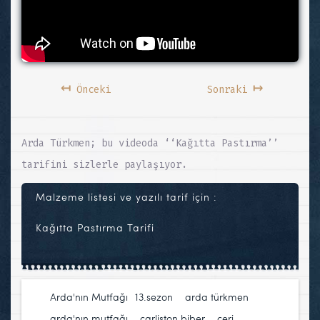
↤
↦
Önceki
Sonraki
Arda Türkmen; bu videoda ‘‘Kağıtta Pastırma’’
tarifini sizlerle paylaşıyor.
Malzeme listesi ve yazılı tarif için :
Kağıtta Pastırma Tarifi
Arda'nın Mutfağı
13.sezon
,
arda türkmen
,
arda'nın mutfağı
,
çarliston biber
,
çeri