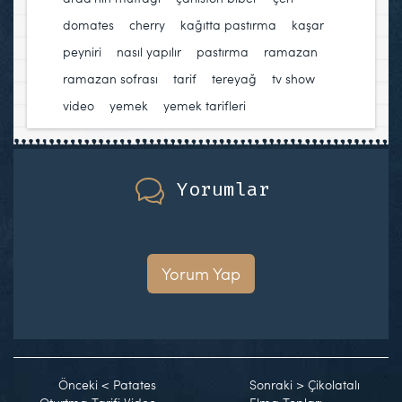
domates
,
cherry
,
kağıtta pastırma
,
kaşar
peyniri
,
nasıl yapılır
,
pastırma
,
ramazan
,
ramazan sofrası
,
tarif
,
tereyağ
,
tv show
,
video
,
yemek
,
yemek tarifleri
Yorumlar
Yorum Yap
Önceki
<
Patates
Sonraki
>
Çikolatalı