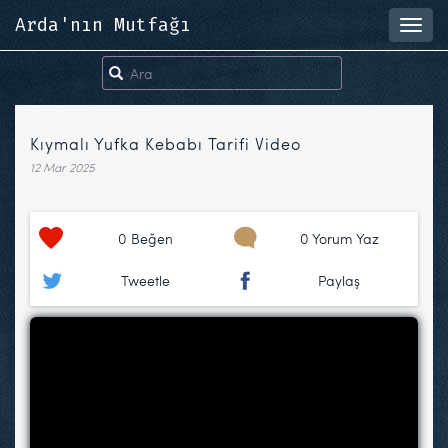
Arda'nın Mutfağı
Toggl
navig
Kıymalı Yufka Kebabı Tarifi Video
12 Mar 2025
0
Beğen
0 Yorum Yaz
Tweetle
Paylaş