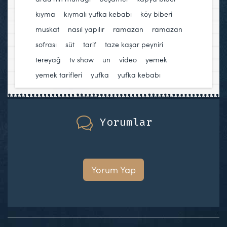
kıyma
,
kıymalı yufka kebabı
,
köy biberi
,
muskat
,
nasıl yapılır
,
ramazan
,
ramazan
sofrası
,
süt
,
tarif
,
taze kaşar peyniri
,
tereyağ
,
tv show
,
un
,
video
,
yemek
,
yemek tarifleri
,
yufka
,
yufka kebabı
Yorumlar
Yorum Yap