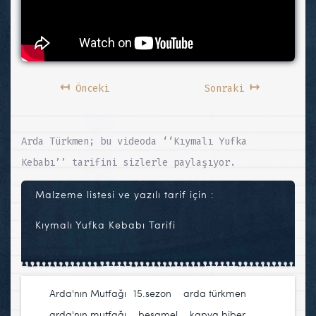
↤
↦
Önceki
Sonraki
Arda Türkmen; bu videoda ‘‘Kıymalı Yufka
Kebabı’’ tarifini sizlerle paylaşıyor.
Malzeme listesi ve yazılı tarif için :
Kıymalı Yufka Kebabı Tarifi
Arda'nın Mutfağı
15.sezon
,
arda türkmen
,
arda'nın mutfağı
,
beşamel
,
kapya biber
,