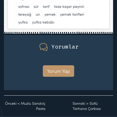
sofrası
,
süt
,
tarif
,
taze kaşar peyniri
,
tereyağ
,
un
,
yemek
,
yemek tarifleri
,
yufka
,
yufka kebabı
Yorumlar
Yorum Yap
Önceki
<
Muzlu Sandviç
Sonraki
>
Sütlü
Pasta
Tarhana Çorbası