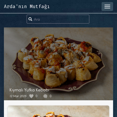
Arda'nın Mutfağı
Toggl
navig
Kıymalı Yufka Kebabı
12 Mar 2025
0
0