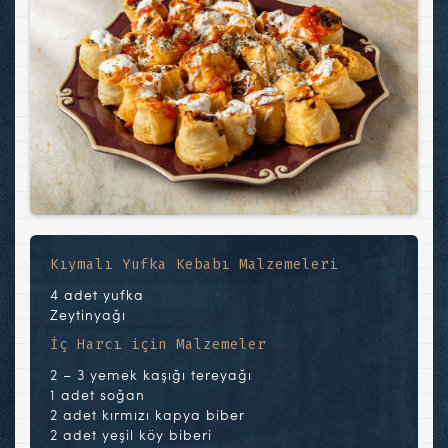
Kıymalı Yufka Kebabı Malzemeleri
4 adet yufka
Zeytinyağı
İç Harcı için Malzemeler
2 – 3 yemek kaşığı tereyağı
1 adet soğan
2 adet kırmızı kapya biber
2 adet yeşil köy biberi