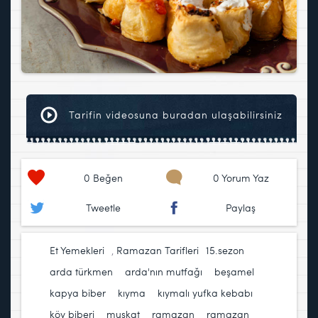
Tarifin videosuna buradan ulaşabilirsiniz
0
Beğen
0 Yorum Yaz
Tweetle
Paylaş
Et Yemekleri
,
Ramazan Tarifleri
15.sezon
,
arda türkmen
,
arda'nın mutfağı
,
beşamel
,
kapya biber
,
kıyma
,
kıymalı yufka kebabı
,
köy biberi
,
muskat
,
ramazan
,
ramazan