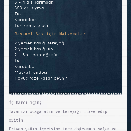
3 – 4 diş sarımsak
350 gr. kıyma
Tuz
Karabiber
Toz kırmızıbiber
Beşamel Sos için Malzemeler
2 yemek kaşığı tereyağı
2 yemek kaşığı un
2 – 3 su bardağı süt
Tuz
Karabiber
Muskat rendesi
1 avuç taze kaşar peyniri
İç harcı için;
Tavanızı ocağa alın ve tereyağı ilave edip
eritin.
Eriyen yağın içerisine ince doğranmış soğan ve