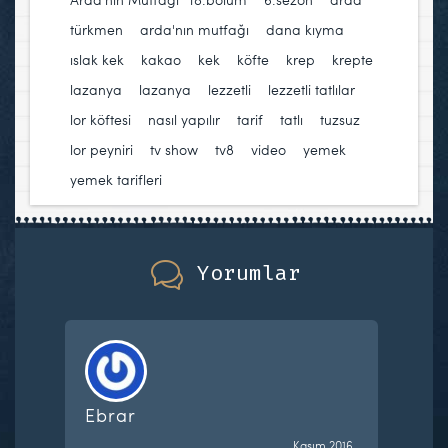
türkmen
,
arda'nın mutfağı
,
dana kıyma
,
ıslak kek
,
kakao
,
kek
,
köfte
,
krep
,
krepte
lazanya
,
lazanya
,
lezzetli
,
lezzetli tatlılar
,
lor köftesi
,
nasıl yapılır
,
tarif
,
tatlı
,
tuzsuz
lor peyniri
,
tv show
,
tv8
,
video
,
yemek
,
yemek tarifleri
Yorumlar
Ebrar
Kasım 2016