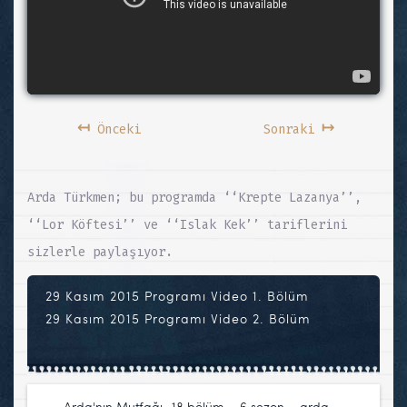
↤
↦
Önceki
Sonraki
Arda Türkmen; bu programda ‘‘Krepte Lazanya’’,
‘‘Lor Köftesi’’ ve ‘‘Islak Kek’’ tariflerini
sizlerle paylaşıyor.
29 Kasım 2015 Programı Video 1. Bölüm
29 Kasım 2015 Programı Video 2. Bölüm
Arda'nın Mutfağı
18.bölüm
,
6.sezon
,
arda