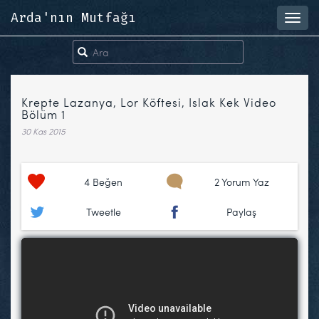
Arda'nın Mutfağı
Toggl
navig
Krepte Lazanya, Lor Köftesi, Islak Kek Video
Bölüm 1
30 Kas 2015
4
Beğen
2 Yorum Yaz
Tweetle
Paylaş