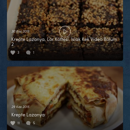
30 Kas 2015
Krepte Lazanya, Lor Köftesi, Islak Kek Video Bölüm
2
3
1
29 Kas 2015
Krepte Lazanya
11
5