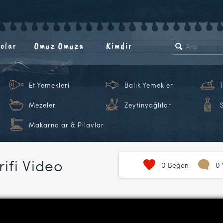
olar
Omuz Omuza
Kimdir
Et Yemekleri
Balık Yemekleri
Mezeler
Zeytinyağlılar
Makarnalar & Pilavlar
rifi Video
0
Beğen
0 