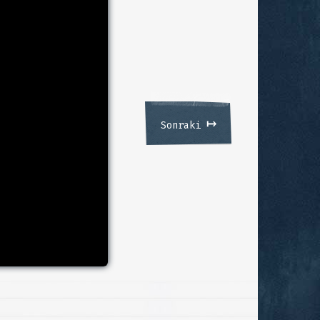
↦
Sonraki