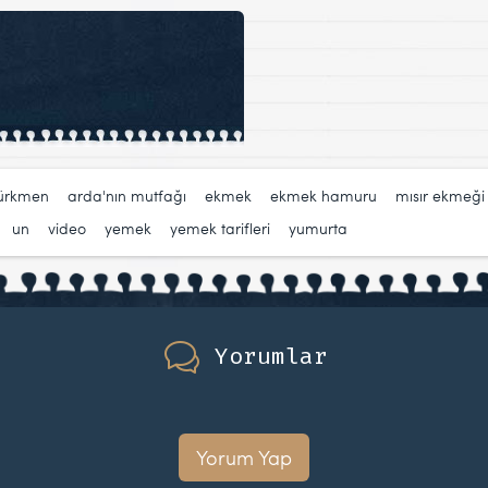
türkmen
,
arda'nın mutfağı
,
ekmek
,
ekmek hamuru
,
mısır ekmeği
,
un
,
video
,
yemek
,
yemek tarifleri
,
yumurta
Yorumlar
Yorum Yap