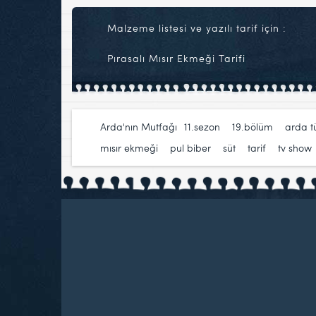
Malzeme listesi ve yazılı tarif için :
Pırasalı Mısır Ekmeği Tarifi
Arda'nın Mutfağı
11.sezon
,
19.bölüm
,
arda 
mısır ekmeği
,
pul biber
,
süt
,
tarif
,
tv show