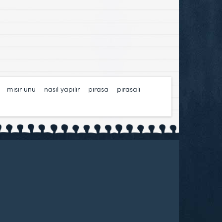
,
mısır unu
,
nasıl yapılır
,
pırasa
,
pırasalı