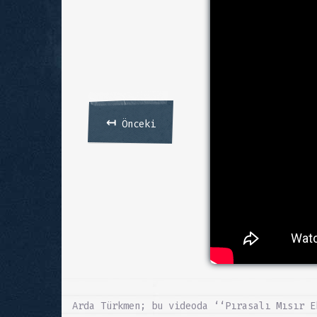
↤
Önceki
Arda Türkmen; bu videoda ‘‘Pırasalı Mısır E