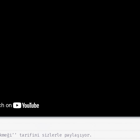
kmeği’’ tarifini sizlerle paylaşıyor.