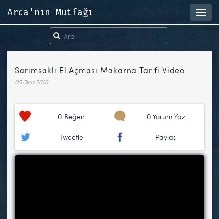
Arda'nın Mutfağı
Toggl
navig
Sarımsaklı El Açması Makarna Tarifi Video
05 Oca 2026
0
Beğen
0 Yorum Yaz
Tweetle
Paylaş