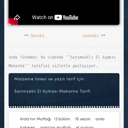
↤
↦
Önceki
Sonraki
Arda Türkmen; bu videoda ‘‘Sarımsaklı El Açması
Makarna’’ tarifini sizlerle paylaşıyor.
Malzeme listesi ve yazılı tarif için :
Sarımsaklı El Açması Makarna Tarifi
Arda'nın Mutfağı
13.bölüm
,
16.sezon
,
arda
türkmen
,
arda'nın mutfağı
,
el açması