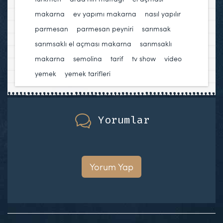
makarna
,
ev yapımı makarna
,
nasıl yapılır
,
parmesan
,
parmesan peyniri
,
sarımsak
,
sarımsaklı el açması makarna
,
sarımsaklı
makarna
,
semolina
,
tarif
,
tv show
,
video
,
yemek
,
yemek tarifleri
Yorumlar
Yorum Yap