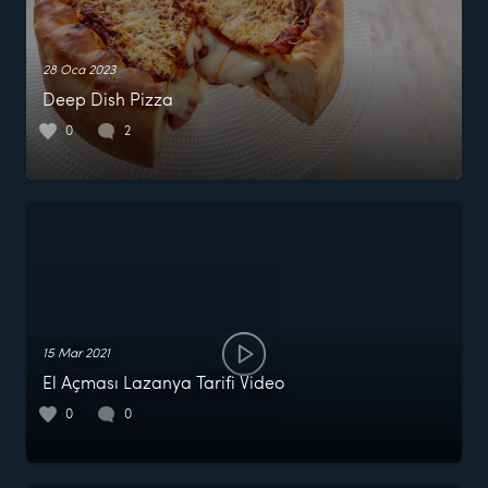
28 Oca 2023
Deep Dish Pizza
0
2
15 Mar 2021
El Açması Lazanya Tarifi Video
0
0