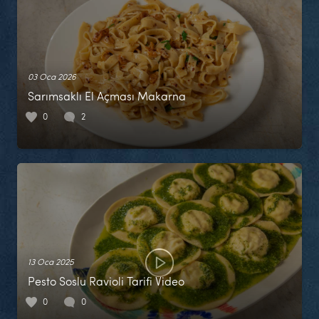
03 Oca 2026
Sarımsaklı El Açması Makarna
0
2
13 Oca 2025
Pesto Soslu Ravioli Tarifi Video
0
0