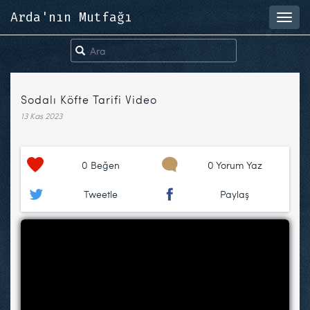
Arda'nın Mutfağı
Toggl
navig
Sodalı Köfte Tarifi Video
13 Kas 2023
0
Beğen
0 Yorum Yaz
Tweetle
Paylaş