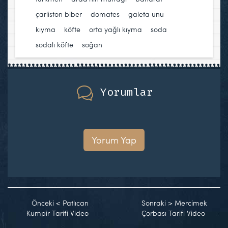
çarliston biber
,
domates
,
galeta unu
,
kıyma
,
köfte
,
orta yağlı kıyma
,
soda
,
sodalı köfte
,
soğan
Yorumlar
Yorum Yap
Önceki
<
Patlıcan
Sonraki
>
Mercimek
Kumpir Tarifi Video
Çorbası Tarifi Video