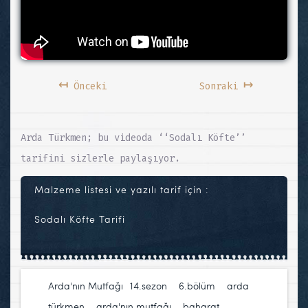
↤
↦
Önceki
Sonraki
Arda Türkmen; bu videoda ‘‘Sodalı Köfte’’
tarifini sizlerle paylaşıyor.
Malzeme listesi ve yazılı tarif için :
Sodalı Köfte Tarifi
Arda'nın Mutfağı
14.sezon
,
6.bölüm
,
arda
türkmen
,
arda'nın mutfağı
,
baharat
,