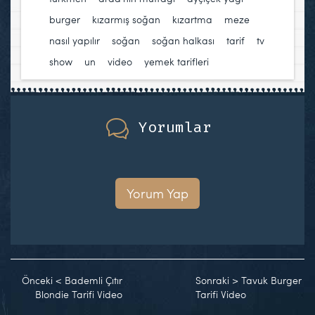
burger
,
kızarmış soğan
,
kızartma
,
meze
,
nasıl yapılır
,
soğan
,
soğan halkası
,
tarif
,
tv
show
,
un
,
video
,
yemek tarifleri
Yorumlar
Yorum Yap
Önceki
<
Bademli Çıtır
Sonraki
>
Tavuk Burger
Blondie Tarifi Video
Tarifi Video