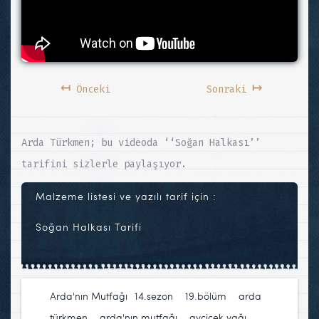
↤
↦
Önceki
Sonraki
Arda Türkmen; bu videoda ‘‘Soğan Halkası’’
tarifini sizlerle paylaşıyor.
Malzeme listesi ve yazılı tarif için :
Soğan Halkası Tarifi
Arda'nın Mutfağı
14.sezon
,
19.bölüm
,
arda
türkmen
,
arda'nın mutfağı
,
ayçiçek yağı
,