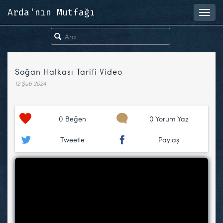
Arda'nın Mutfağı
Toggl
navig
Soğan Halkası Tarifi Video
12 Şub 2024
0
Beğen
0 Yorum Yaz
Tweetle
Paylaş